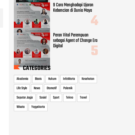
9 Cara Menghadapi Ujaran
Kebencian di Dunia Maya
Peran Vital Perempuan
sebagai Agent of Change Era
Digital
CATEGORIES
Akademia
Bisnis
Hukum
InfoWarta
Kesehatan
Life Style
News
Otomotif
Polemik
Seputar Jogja
Sosial
Sport
Tekno
Travel
Wisata
Yogyakarta