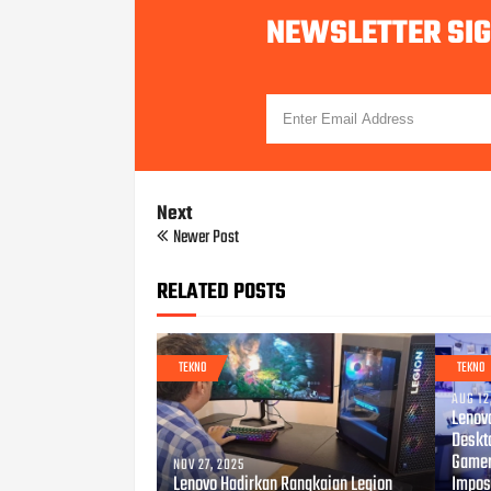
NEWSLETTER SI
Next
Newer Post
RELATED POSTS
TEKNO
TEKNO
AUG 12
Lenov
Deskt
Gamer
NOV 27, 2025
Lenovo Hadirkan Rangkaian Legion
Impos