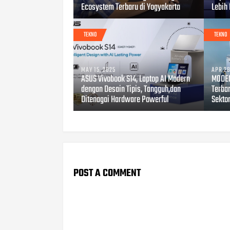
Ecosystem Terbaru di Yogyakarta
Lebih
TEKNO
TEKNO
MAY 15, 2025
APR 28
ASUS Vivobook S14, Laptop AI Modern
MODEN
dengan Desain Tipis, Tangguh,dan
Terbar
Ditenagai Hardware Powerful
Sekto
POST A COMMENT