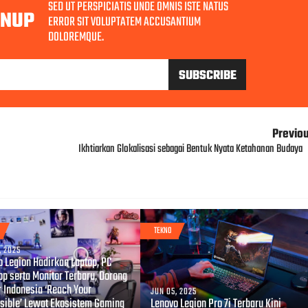
SED UT PERSPICIATIS UNDE OMNIS ISTE NATUS
GNUP
ERROR SIT VOLUPTATEM ACCUSANTIUM
DOLOREMQUE.
Previo
Ikhtiarkan Glokalisasi sebagai Bentuk Nyata Ketahanan Budaya
TEKNO
, 2025
o Legion Hadirkan Laptop, PC
op serta Monitor Terbaru, Dorong
 Indonesia ‘Reach Your
JUN 05, 2025
sible’ Lewat Ekosistem Gaming
Lenovo Legion Pro 7i Terbaru Kini