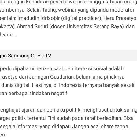
dai dengan kehadiran peserta webinar hingga ratusan orang
asumbernya. Selain Taufiq, webinar yang dipandu moderator
lain: Imadudin Idrisobir (digital practicer), Heru Prasetyo
arta), Ahmad Sururi (dosen Universitas Serang Raya), dan
leader.
gan Samsung OLED TV
 perlu dipahami netizen saat berinteraksi sosial adalah
asetyo dari Jaringan Gusdurian, belum lama pihaknya
dunia digital. Hasilnya, di Indonesia ternyata banyak sekali
kan berbagai tindakan negatif.
enghujat ajaran dan perilaku politik, menghasut untuk salin
et politik tertentu. ”Ini sudah pada taraf berlebihan. Bisa
segala informasi yang didapat. Jangan asal share tanpa
eru.