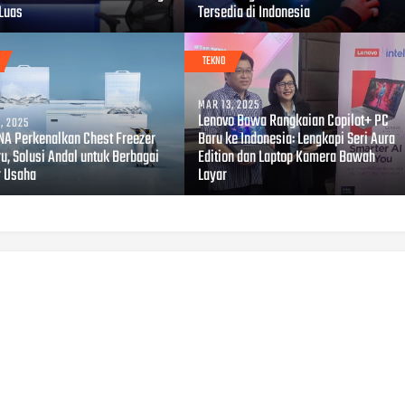
 Luas
Tersedia di Indonesia
TEKNO
MAR 13, 2025
Lenovo Bawa Rangkaian Copilot+ PC
, 2025
A Perkenalkan Chest Freezer
Baru ke Indonesia: Lengkapi Seri Aura
u, Solusi Andal untuk Berbagai
Edition dan Laptop Kamera Bawah
r Usaha
Layar