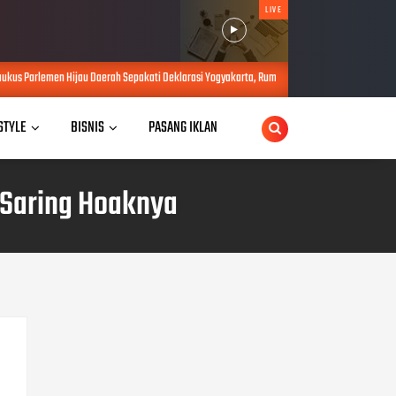
LIVE
aerah Sepakati Deklarasi Yogyakarta, Rumuskan Sejumlah Solusi di Tengah Efisiensi Anggara
 STYLE
BISNIS
PASANG IKLAN
 Saring Hoaknya