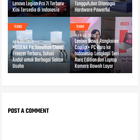
Lenovo Legion Pro 7i Terbaru
Tangguh,dan Ditenagai
Kini Tersedia di Indonesia
Hardware Powerful
TEKNO
TEKNO
MAR 13, 2025
Lenovo Bawa Rangkaian
APR 28, 2025
MODENA Perkenalkan Chest
Copilot+ PC Baru ke
Freezer Terbaru, Solusi
Indonesia: Lengkapi Seri
Andal untuk Berbagai Sektor
Aura Edition dan Laptop
Usaha
Kamera Bawah Layar
POST A COMMENT