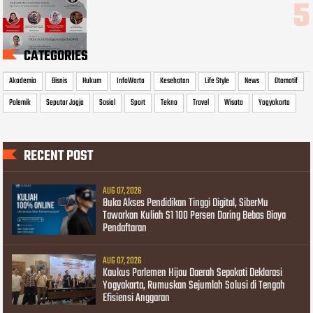
CATEGORIES
Akademia
Bisnis
Hukum
InfoWarta
Kesehatan
Life Style
News
Otomotif
Polemik
Seputar Jogja
Sosial
Sport
Tekno
Travel
Wisata
Yogyakarta
RECENT POST
AUG 07, 2026
Buka Akses Pendidikan Tinggi Digital, SiberMu
Tawarkan Kuliah S1 100 Persen Daring Bebas Biaya
Pendaftaran
AUG 07, 2026
Kaukus Parlemen Hijau Daerah Sepakati Deklarasi
Yogyakarta, Rumuskan Sejumlah Solusi di Tengah
Efisiensi Anggaran