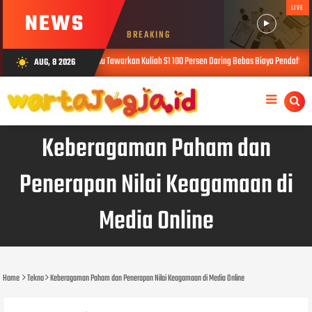
LIVE
NEWS
BREAKING
i Digital, SiberMu Tawarkan Kuliah S1 100 Persen Daring Bebas Biaya Pendaftaran
AUG, 8 2026
wb_sunny
AUG
Keberagaman Paham dan
Penerapan Nilai Keagamaan di
Media Online
Home
Tekno
Keberagaman Paham dan Penerapan Nilai Keagamaan di Media Online