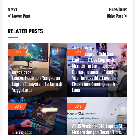
Next
Previous
Newer Post
Older Post
RELATED POSTS
AUG 12, 2025
TEKNO
TEKNO
Lenovo Legion Hadirkan
Laptop, PC Desktop serta
Monitor Terbaru, Dorong
Gamer Indonesia ‘Reach
NOV 27, 2025
Lenovo Hadirkan Rangkaian
Your Impossible’ Lewat
Legion Ecosystem Terbaru di
Ekosistem Gaming Lebih
Yogyakarta
Luas
TEKNO
TEKNO
MAY 15, 2025
ASUS Vivobook S14, Laptop AI
Modern dengan Desain Tipis,
JUN 05, 2025