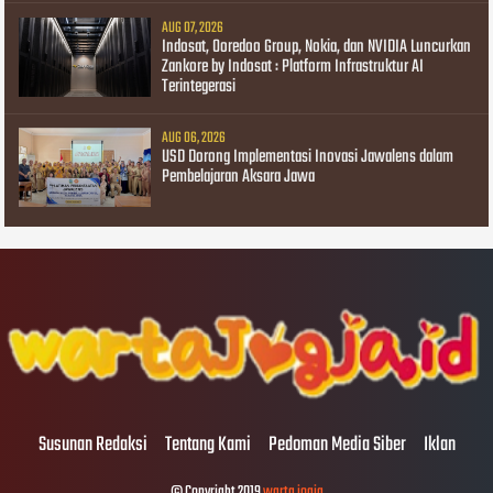
AUG 07, 2026
Indosat, Ooredoo Group, Nokia, dan NVIDIA Luncurkan
Zankore by Indosat : Platform Infrastruktur AI
Terintegerasi
AUG 06, 2026
USD Dorong Implementasi Inovasi Jawalens dalam
Pembelajaran Aksara Jawa
Susunan Redaksi
Tentang Kami
Pedoman Media Siber
Iklan
© Copyright 2019
warta jogja