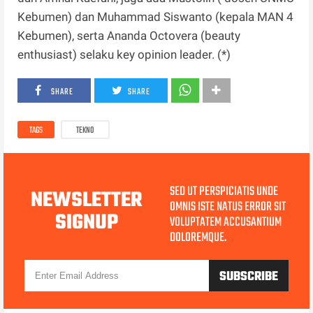
Kebumen) dan Muhammad Siswanto (kepala MAN 4
Kebumen), serta Ananda Octovera (beauty
enthusiast) selaku key opinion leader. (*)
SHARE
SHARE
TAGS
TEKNO
SED UT PERSPICIATIS UNDE
NEWSLETTER
OMNIS ISTE NATUS ERROR SIT
SIGNUP
VOLUPTATEM ACCUSANTIUM
DOLOREMQUE.