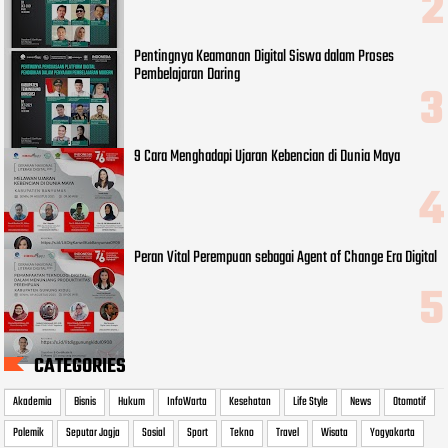
Pentingnya Keamanan Digital Siswa dalam Proses
Pembelajaran Daring
9 Cara Menghadapi Ujaran Kebencian di Dunia Maya
Peran Vital Perempuan sebagai Agent of Change Era Digital
CATEGORIES
Akademia
Bisnis
Hukum
InfoWarta
Kesehatan
Life Style
News
Otomotif
Polemik
Seputar Jogja
Sosial
Sport
Tekno
Travel
Wisata
Yogyakarta