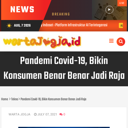
LIVE
NEWS
BREAKING
curkan Zankore by Indosat : Platform Infrastruktur AI Terintegerasi
USD
AUG, 7 2026
wb_sunny
AUG 06, 2026
Pandemi Covid-19, Bikin
Konsumen Benar Benar Jadi Raja
Home
Tekno
Pandemi Covid-19, Bikin Konsumen Benar Benar Jadi Raja
WARTA JOGJA
JULY 07, 2021
0