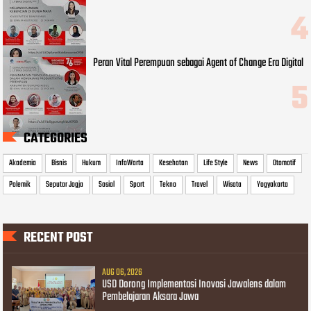
Peran Vital Perempuan sebagai Agent of Change Era Digital
CATEGORIES
Akademia
Bisnis
Hukum
InfoWarta
Kesehatan
Life Style
News
Otomotif
Polemik
Seputar Jogja
Sosial
Sport
Tekno
Travel
Wisata
Yogyakarta
RECENT POST
AUG 06, 2026
USD Dorong Implementasi Inovasi Jawalens dalam
Pembelajaran Aksara Jawa