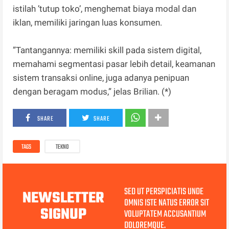
istilah ’tutup toko’, menghemat biaya modal dan
iklan, memiliki jaringan luas konsumen.
”Tantangannya: memiliki skill pada sistem digital,
memahami segmentasi pasar lebih detail, keamanan
sistem transaksi online, juga adanya penipuan
dengan beragam modus,” jelas Brilian. (*)
SHARE
SHARE
TAGS
TEKNO
SED UT PERSPICIATIS UNDE
NEWSLETTER
OMNIS ISTE NATUS ERROR SIT
SIGNUP
VOLUPTATEM ACCUSANTIUM
DOLOREMQUE.