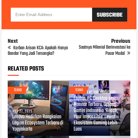
Next
Previous
Saatnya Milenial Berinvestasi ke
Korban Arisan KCA: Apakah Hanya
Bandar Yang Jadi Tersangka?
Pasar Modal
RELATED POSTS
AUG 12, 2025
TEKNO
TEKNO
Lenovo Legion Hadirkan
Laptop, PC Desktop serta
Monitor Terbaru, Dorong
Gamer Indonesia ‘Reach
NOV 27, 2025
Lenovo Hadirkan Rangkaian
Your Impossible’ Lewat
Legion Ecosystem Terbaru di
Ekosistem Gaming Lebih
Yogyakarta
Luas