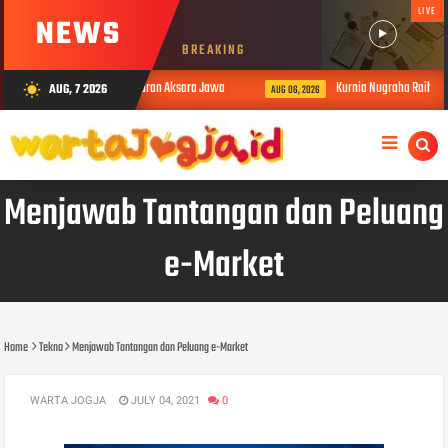
LIVE
NEWS
BREAKING
awalens dalam Pembelajaran Aksara Jawa
Kurnia Nugraha Raih Pengharg
AUG, 7 2026
wb_sunny
AUG 06, 2026
Menjawab Tantangan dan Peluang
e-Market
Home
Tekno
Menjawab Tantangan dan Peluang e-Market
WARTA JOGJA
JULY 04, 2021
0