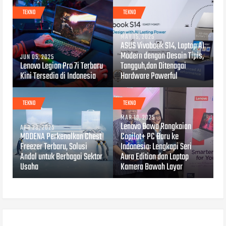
TEKNO
TEKNO
MAY 15, 2025
ASUS Vivobook S14, Laptop AI
Modern dengan Desain Tipis,
JUN 05, 2025
Lenovo Legion Pro 7i Terbaru
Tangguh,dan Ditenagai
Kini Tersedia di Indonesia
Hardware Powerful
TEKNO
TEKNO
MAR 13, 2025
Lenovo Bawa Rangkaian
APR 28, 2025
MODENA Perkenalkan Chest
Copilot+ PC Baru ke
Freezer Terbaru, Solusi
Indonesia: Lengkapi Seri
Andal untuk Berbagai Sektor
Aura Edition dan Laptop
Usaha
Kamera Bawah Layar