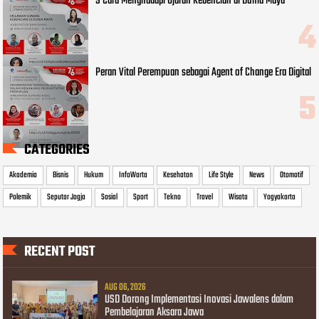
9 Cara Menghadapi Ujaran Kebencian di Dunia Maya
Peran Vital Perempuan sebagai Agent of Change Era Digital
CATEGORIES
Akademia
Bisnis
Hukum
InfoWarta
Kesehatan
Life Style
News
Otomotif
Polemik
Seputar Jogja
Sosial
Sport
Tekno
Travel
Wisata
Yogyakarta
RECENT POST
AUG 06, 2026
USD Dorong Implementasi Inovasi Jawalens dalam
Pembelajaran Aksara Jawa