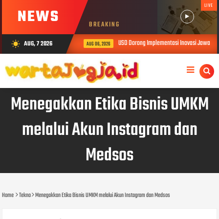
LIVE
NEWS
BREAKING
USD Dorong Implementasi Inovasi Jawalens
AUG, 7 2026
wb_sunny
AUG 06, 2026
Menegakkan Etika Bisnis UMKM
melalui Akun Instagram dan
Medsos
Home
Tekno
Menegakkan Etika Bisnis UMKM melalui Akun Instagram dan Medsos