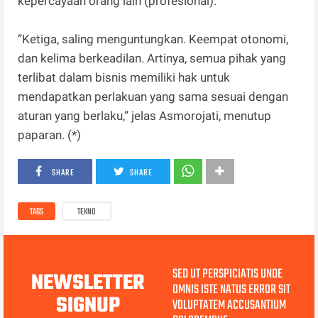
kepercayaan orang lain (profesional).
”Ketiga, saling menguntungkan. Keempat otonomi,
dan kelima berkeadilan. Artinya, semua pihak yang
terlibat dalam bisnis memiliki hak untuk
mendapatkan perlakuan yang sama sesuai dengan
aturan yang berlaku,” jelas Asmorojati, menutup
paparan. (*)
SHARE
SHARE
TAGS
TEKNO
SED UT PERSPICIATIS UNDE
NEWSLETTER
OMNIS ISTE NATUS ERROR SIT
SIGNUP
VOLUPTATEM ACCUSANTIUM