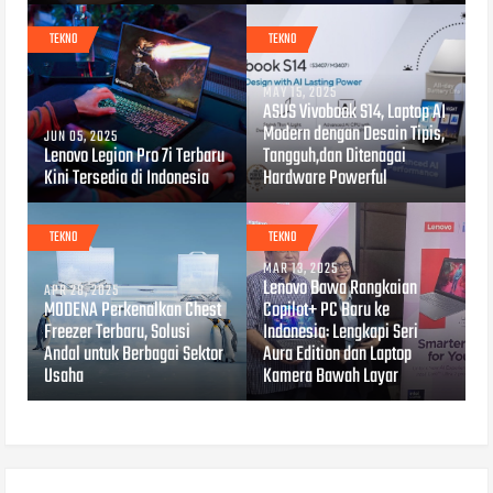
TEKNO
TEKNO
MAY 15, 2025
ASUS Vivobook S14, Laptop AI
Modern dengan Desain Tipis,
JUN 05, 2025
Lenovo Legion Pro 7i Terbaru
Tangguh,dan Ditenagai
Kini Tersedia di Indonesia
Hardware Powerful
TEKNO
TEKNO
MAR 13, 2025
Lenovo Bawa Rangkaian
APR 28, 2025
MODENA Perkenalkan Chest
Copilot+ PC Baru ke
Freezer Terbaru, Solusi
Indonesia: Lengkapi Seri
Andal untuk Berbagai Sektor
Aura Edition dan Laptop
Usaha
Kamera Bawah Layar