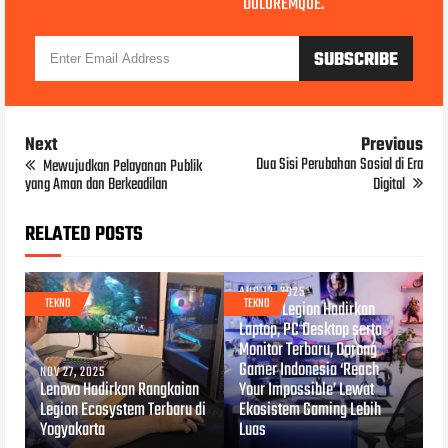
DOLOREMQUE.
Next
Previous
Dua Sisi Perubahan Sosial di Era
Mewujudkan Pelayanan Publik
yang Aman dan Berkeadilan
Digital
RELATED POSTS
AUG 12, 2025
TEKNO
TEKNO
Lenovo Legion Hadirkan
Laptop, PC Desktop serta
Monitor Terbaru, Dorong
Gamer Indonesia ‘Reach
NOV 27, 2025
Lenovo Hadirkan Rangkaian
Your Impossible’ Lewat
Legion Ecosystem Terbaru di
Ekosistem Gaming Lebih
Yogyakarta
Luas