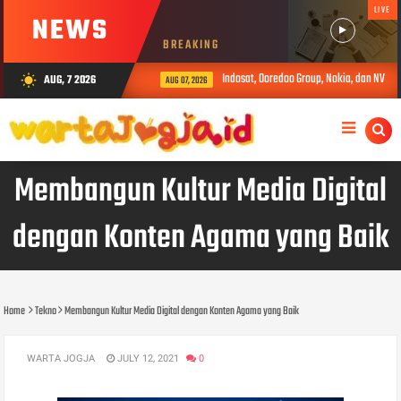
LIVE
NEWS
BREAKING
Indosat, Ooredoo Group, Nokia, dan NVIDIA L
AUG, 7 2026
wb_sunny
AUG 07, 2026
Membangun Kultur Media Digital
dengan Konten Agama yang Baik
Home
Tekno
Membangun Kultur Media Digital dengan Konten Agama yang Baik
WARTA JOGJA
JULY 12, 2021
0