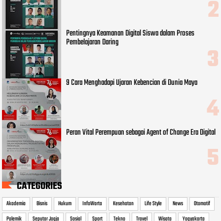
Pentingnya Keamanan Digital Siswa dalam Proses
Pembelajaran Daring
9 Cara Menghadapi Ujaran Kebencian di Dunia Maya
Peran Vital Perempuan sebagai Agent of Change Era Digital
CATEGORIES
Akademia
Bisnis
Hukum
InfoWarta
Kesehatan
Life Style
News
Otomotif
Polemik
Seputar Jogja
Sosial
Sport
Tekno
Travel
Wisata
Yogyakarta