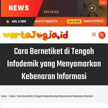
LIVE
NEWS
BREAKING
ewat Konferensi Internasional di Yogyakarta
Komisi D DPRD DIY Serap 
AUG, 6 2026
wb_sunny
AUG 05, 2026
Cara Bernetiket di Tengah
Infodemik yang Menyamarkan
Kebenaran Informasi
Home
Tekno
Cara Bernetiket di Tengah Infodemik yang Menyamarkan Kebenaran Informasi