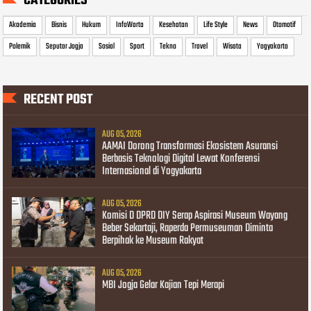
CATEGORIES
Akademia
Bisnis
Hukum
InfoWarta
Kesehatan
Life Style
News
Otomotif
Polemik
Seputar Jogja
Sosial
Sport
Tekno
Travel
Wisata
Yogyakarta
RECENT POST
AUG 05, 2026
AAMAI Dorong Transformasi Ekosistem Asuransi
Berbasis Teknologi Digital Lewat Konferensi
Internasional di Yogyakarta
AUG 05, 2026
Komisi D DPRD DIY Serap Aspirasi Museum Wayang
Beber Sekartaji, Raperda Permuseuman Diminta
Berpihak ke Museum Rakyat
AUG 05, 2026
MBI Jogja Gelar Kajian Tepi Merapi