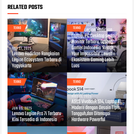
RELATED POSTS
AUG 12, 2025
TEKNO
TEKNO
Lenovo Legion Hadirkan
Laptop, PC Desktop serta
Monitor Terbaru, Dorong
Gamer Indonesia ‘Reach
NOV 27, 2025
Lenovo Hadirkan Rangkaian
Your Impossible’ Lewat
Legion Ecosystem Terbaru di
Ekosistem Gaming Lebih
Yogyakarta
Luas
TEKNO
TEKNO
MAY 15, 2025
ASUS Vivobook S14, Laptop AI
Modern dengan Desain Tipis,
JUN 05, 2025
Lenovo Legion Pro 7i Terbaru
Tangguh,dan Ditenagai
Kini Tersedia di Indonesia
Hardware Powerful