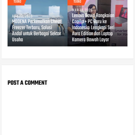
TEKNO
TEKNO
MAR 13, 2025
Lenovo Bawa Rangkaian
APR 28, 2025
MODENA Perkenalkan Chest
Copilot+ PC Baru ke
Freezer Terbaru, Solusi
Indonesia: Lengkapi Seri
Andal untuk Berbagai Sektor
Aura Edition dan Laptop
Usaha
Kamera Bawah Layar
POST A COMMENT