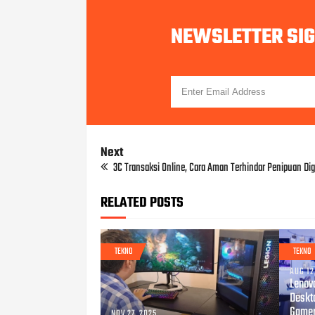
NEWSLETTER SI
Next
3C Transaksi Online, Cara Aman Terhindar Penipuan Digi
RELATED POSTS
TEKNO
TEKNO
AUG 12
Lenov
Deskt
Gamer
NOV 27, 2025