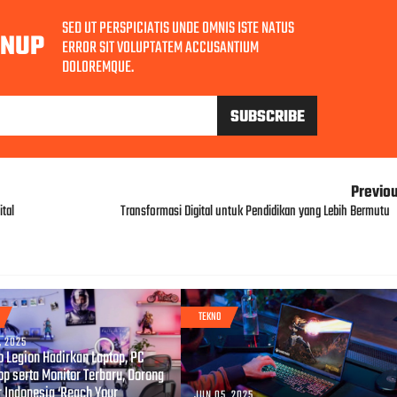
SED UT PERSPICIATIS UNDE OMNIS ISTE NATUS
GNUP
ERROR SIT VOLUPTATEM ACCUSANTIUM
DOLOREMQUE.
Previo
tal
Transformasi Digital untuk Pendidikan yang Lebih Bermutu
TEKNO
, 2025
o Legion Hadirkan Laptop, PC
op serta Monitor Terbaru, Dorong
 Indonesia ‘Reach Your
JUN 05, 2025