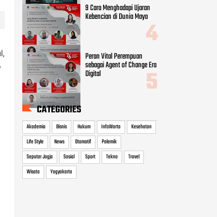
Akademia
Bisnis
Hukum
InfoWarta
Kesehatan
Life Style
News
Otomotif
Polemik
Seputar Jogja
Sosial
Sport
Tekno
Travel
l,
Wisata
Yogyakarta
o