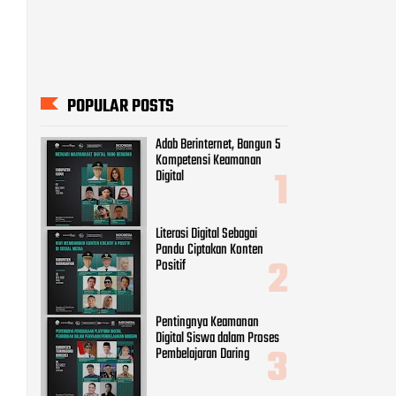
Literasi Digital Sebagai
Pandu Ciptakan Konten
Positif
Pentingnya Keamanan
Digital Siswa dalam Proses
Pembelajaran Daring
9 Cara Menghadapi Ujaran
Kebencian di Dunia Maya
Peran Vital Perempuan
sebagai Agent of Change Era
Digital
CATEGORIES