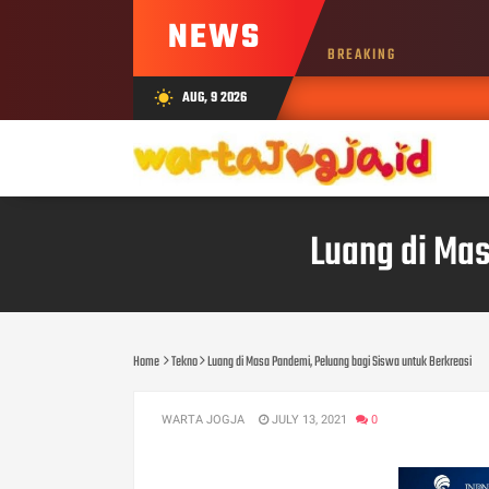
NEWS
BREAKING
AUG, 9 2026
wb_sunny
Luang di Mas
Home
Tekno
Luang di Masa Pandemi, Peluang bagi Siswa untuk Berkreasi
WARTA JOGJA
JULY 13, 2021
0