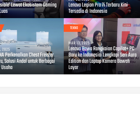
sible’ Lewat Ekosistem Gaming
Lenovo Legion Pro 7i Terbaru Kini
 Luas
Tersedia di Indonesia
TEKNO
MAR 13, 2025
Lenovo Bawa Rangkaian Copilot+ PC
, 2025
A Perkenalkan Chest Freezer
Baru ke Indonesia: Lengkapi Seri Aura
u, Solusi Andal untuk Berbagai
Edition dan Laptop Kamera Bawah
r Usaha
Layar