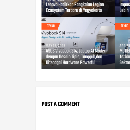
Lenovo Hadirkan Rangkaian Legion
Impos
Ecosystem Terbaru di Yogyakarta
Lebih
TEKNO
TEKNO
MAY 15, 2025
APR 28
ASUS Vivobook S14, Laptop AI Modern
MODEN
dengan Desain Tipis, Tangguh,dan
Terbar
Ditenagai Hardware Powerful
Sekto
POST A COMMENT