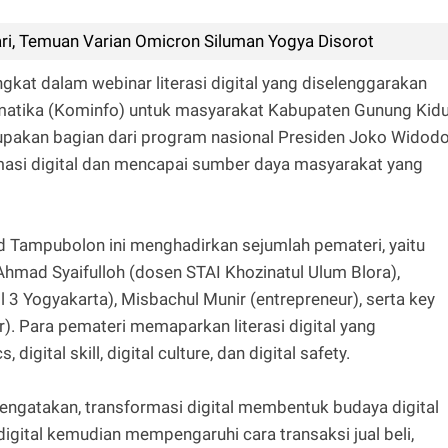
ri, Temuan Varian Omicron Siluman Yogya Disorot
gkat dalam webinar literasi digital yang diselenggarakan
matika (Kominfo) untuk masyarakat Kabupaten Gunung Kidu
erupakan bagian dari program nasional Presiden Joko Widod
asi digital dan mencapai sumber daya masyarakat yang
nd Tampubolon ini menghadirkan sejumlah pemateri, yaitu
 Ahmad Syaifulloh (dosen STAI Khozinatul Ulum Blora),
l 3 Yogyakarta), Misbachul Munir (entrepreneur), serta key
. Para pemateri memaparkan literasi digital yang
 digital skill, digital culture, dan digital safety.
mengatakan, transformasi digital membentuk budaya digital
igital kemudian mempengaruhi cara transaksi jual beli,