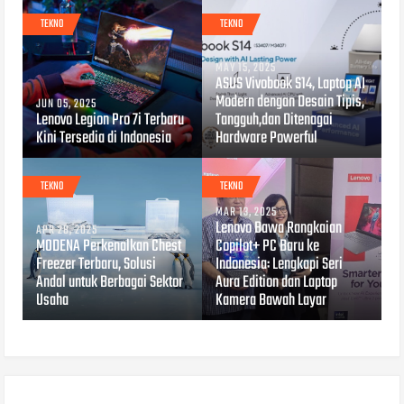
TEKNO
TEKNO
MAY 15, 2025
ASUS Vivobook S14, Laptop AI
Modern dengan Desain Tipis,
JUN 05, 2025
Lenovo Legion Pro 7i Terbaru
Tangguh,dan Ditenagai
Kini Tersedia di Indonesia
Hardware Powerful
TEKNO
TEKNO
MAR 13, 2025
Lenovo Bawa Rangkaian
APR 28, 2025
MODENA Perkenalkan Chest
Copilot+ PC Baru ke
Freezer Terbaru, Solusi
Indonesia: Lengkapi Seri
Andal untuk Berbagai Sektor
Aura Edition dan Laptop
Usaha
Kamera Bawah Layar