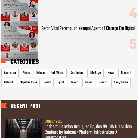
Peran Vital Perempuan sebagai Agent of Change Era Digital
CATEGORIES
Akademia
Bisnis
Hukum
InfoWarta
Kesehatan
Life Style
News
Otomotif
Polemik
Seputar Jogja
Sosial
Sport
Tekno
Travel
Wisata
Yogyakarta
RECENT POST
AUG 07, 2026
Indosat, Ooredoo Group, Nokia, dan NVIDIA Luncurkan
Zankore by Indosat : Platform Infrastruktur AI
Terintegerasi