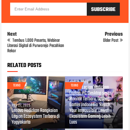
Next
Previous
Tembus 1.000 Peserta, Webinar
Older Post
Literasi Digital di Purworejo Pecahkan
Rekor
RELATED POSTS
AUG 12, 2025
TEKNO
TEKNO
Lenovo Legion Hadirkan
Laptop, PC Desktop serta
Monitor Terbaru, Dorong
Gamer Indonesia ‘Reach
NOV 27, 2025
Lenovo Hadirkan Rangkaian
Your Impossible’ Lewat
Legion Ecosystem Terbaru di
Ekosistem Gaming Lebih
Yogyakarta
Luas