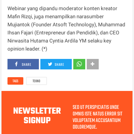
Webinar yang dipandu moderator konten kreator
Mafin Rizqi, juga menampilkan narasumber
Mujiantok (Founder Atsoft Technology), Muhammad
Ihsan Fajari (Entrepreneur dan Pendidik), dan CEO
Nirwasita Hutama Cyntia Ardila YM selaku key
opinion leader. (*)
SHARE
SHARE
TAGS
TEKNO
SED UT PERSPICIATIS UNDE
NEWSLETTER
OMNIS ISTE NATUS ERROR SIT
SIGNUP
VOLUPTATEM ACCUSANTIUM
DOLOREMQUE.