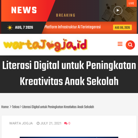
LIVE
NEWS
BREAKING
Zankore by Indosat : Platform Infrastruktur AI Terintegerasi
USD Doron
AUG, 7 2026
wb_sunny
AUG 06, 2026
Literasi Digital untuk Peningkatan
Kreativitas Anak Sekolah
Home
Tekno
Literasi Digital untuk Peningkatan Kreativitas Anak Sekolah
WARTA JOGJA
JULY 21, 2021
0