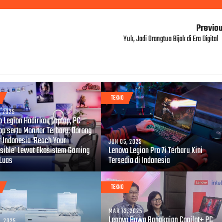
Previo
Yuk, Jadi Orangtua Bijak di Era Digital
TEKNO
, 2025
o Legion Hadirkan Laptop, PC
op serta Monitor Terbaru, Dorong
 Indonesia ‘Reach Your
JUN 05, 2025
sible’ Lewat Ekosistem Gaming
Lenovo Legion Pro 7i Terbaru Kini
 Luas
Tersedia di Indonesia
TEKNO
MAR 13, 2025
Lenovo Bawa Rangkaian Copilot+ PC
, 2025