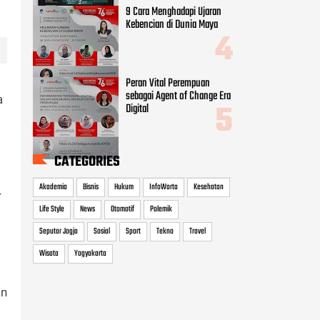
9 Cara Menghadapi Ujaran
Kebencian di Dunia Maya
Peran Vital Perempuan
sebagai Agent of Change Era
a
Digital
CATEGORIES
Akademia
Bisnis
Hukum
InfoWarta
Kesehatan
r
Life Style
News
Otomotif
Polemik
Seputar Jogja
Sosial
Sport
Tekno
Travel
Wisata
Yogyakarta
an