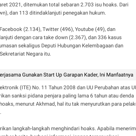
ret 2021, ditemukan total sebaran 2.703 isu hoaks. Dari
down), dan 113 ditindaklanjuti penegakan hukum.
Facebook (2.134), Twitter (496), Youtube (49), dan
klanjuti dengan cara take down (2.367), dan 336 kasus
 Kehumasan sekaligus Deputi Hubungan Kelembagaan dan
ekretariat Negara itu.
jasama Gunakan Start Up Garapan Kader, Ini Manfaatnya
ektronik (ITE) No. 11 Tahun 2008 dan UU Perubahan atas U
an sanksi pidana penjara paling lama 6 tahun atau denda
 hoaks, menurut Akhmad, hal itu tak menyurutkan para pelak
.
an langkah-langkah menghindari hoaks. Apabila meneri