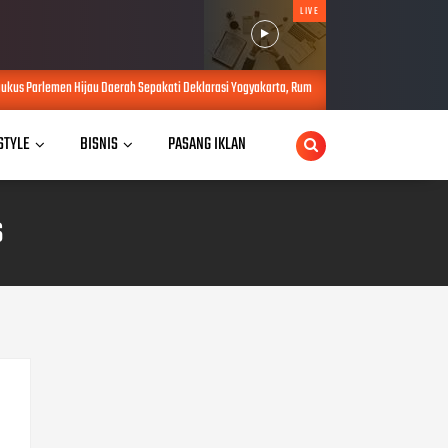
LIVE
aerah Sepakati Deklarasi Yogyakarta, Rumuskan Sejumlah Solusi di Tengah Efisiensi Anggara
 STYLE
BISNIS
PASANG IKLAN
s