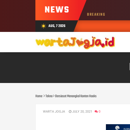
NEWS
BREAKING
AUG, 7 2026
wb_sunny
Home
Tekno
Bersiasat Menangkal Konten Hoaks
WARTA JOGJA
JULY 20, 2021
0