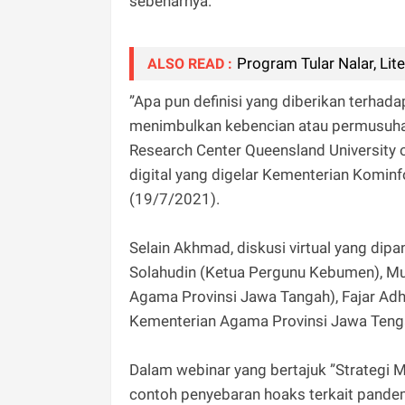
sebenarnya.
Program Tular Nalar, Lit
ALSO READ :
”Apa pun definisi yang diberikan terha
menimbulkan kebencian atau permusuhan i
Research Center Queensland University 
digital yang digelar Kementerian Komin
(19/7/2021).
Selain Akhmad, diskusi virtual yang di
Solahudin (Ketua Pergunu Kebumen), M
Agama Provinsi Jawa Tangah), Fajar Ad
Kementerian Agama Provinsi Jawa Tengah
Dalam webinar yang bertajuk ”Strateg
contoh penyebaran hoaks terkait pandem