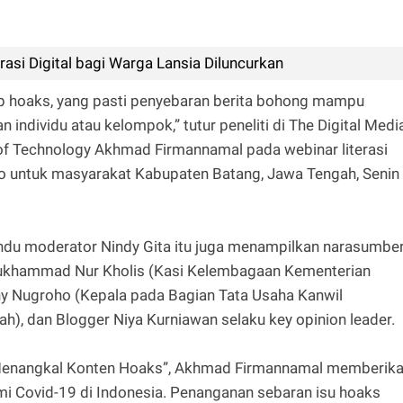
erasi Digital bagi Warga Lansia Diluncurkan
dap hoaks, yang pasti penyebaran berita bohong mampu
ndividu atau kelompok,” tutur peneliti di The Digital Medi
of Technology Akhmad Firmannamal pada webinar literasi
fo untuk masyarakat Kabupaten Batang, Jawa Tengah, Senin
pandu moderator Nindy Gita itu juga menampilkan narasumbe
ukhammad Nur Kholis (Kasi Kelembagaan Kementerian
hy Nugroho (Kepala pada Bagian Tata Usaha Kanwil
), dan Blogger Niya Kurniawan selaku key opinion leader.
i Menangkal Konten Hoaks”, Akhmad Firmannamal memberik
i Covid-19 di Indonesia. Penanganan sebaran isu hoaks