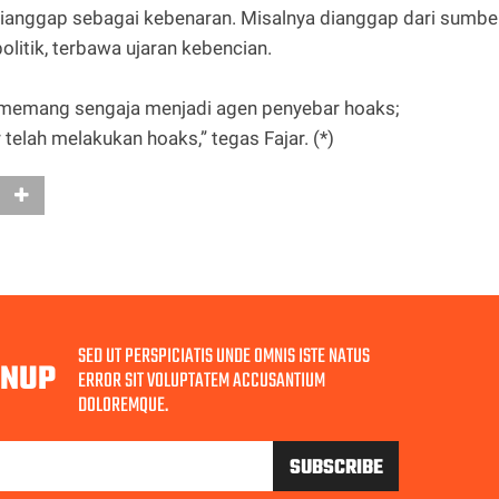
a dianggap sebagai kebenaran. Misalnya dianggap dari sumbe
politik, terbawa ujaran kebencian.
n memang sengaja menjadi agen penyebar hoaks;
telah melakukan hoaks,” tegas Fajar. (*)
SED UT PERSPICIATIS UNDE OMNIS ISTE NATUS
GNUP
ERROR SIT VOLUPTATEM ACCUSANTIUM
DOLOREMQUE.