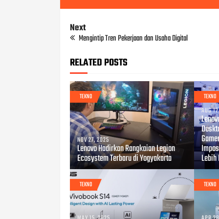
Next
Mengintip Tren Pekerjaan dan Usaha Digital
RELATED POSTS
TEKNO
TEKNO
AUG 12
Lenov
Deskt
Gamer
NOV 27, 2025
Lenovo Hadirkan Rangkaian Legion
Impos
Ecosystem Terbaru di Yogyakarta
Lebih
TEKNO
TEKNO
MAY 15, 2025
APR 28