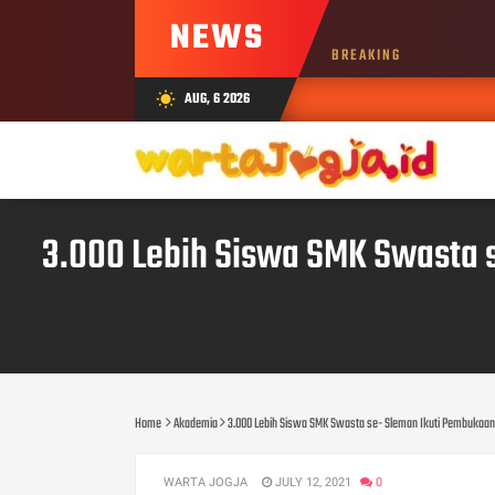
NEWS
BREAKING
AUG, 6 2026
wb_sunny
3.000 Lebih Siswa SMK Swasta 
Home
Akademia
3.000 Lebih Siswa SMK Swasta se- Sleman Ikuti Pembukaan
WARTA JOGJA
JULY 12, 2021
0