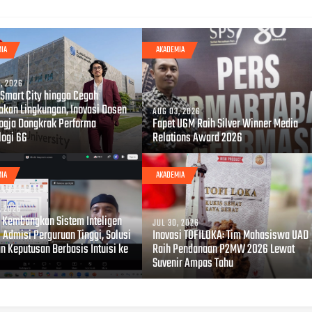
MIA
AKADEMIA
, 2026
 Smart City hingga Cegah
akan Lingkungan, Inovasi Dosen
AUG 03, 2026
ogja Dongkrak Performa
Fapet UGM Raih Silver Winner Media
logi 6G
Relations Award 2026
MIA
AKADEMIA
, 2026
II Kembangkan Sistem Inteligen
JUL 30, 2026
 Admisi Perguruan Tinggi, Solusi
Inovasi TOFILOKA: Tim Mahasiswa UAD
an Keputusan Berbasis Intuisi ke
Raih Pendanaan P2MW 2026 Lewat
Suvenir Ampas Tahu