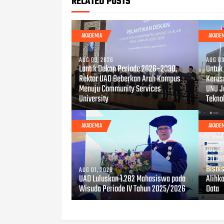
RELATED POSTS
AKADEMIA
AKADE
AUG 03, 2026
AUG 03
Lantik Dekan Periode 2026–2030,
Untuk
Rektor UAD Beberkan Arah Kampus
Kerus
Menuju Community Services
UNU J
University
Tekno
AKADEMIA
AKADE
JUL 30
FTI U
Bisnis
AUG 01, 2026
UAD Luluskan 1.282 Mahasiswa pada
Alihk
Wisuda Periode IV Tahun 2025/2026
Data