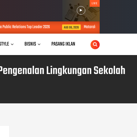
LIVE
ns Top Leader 2026
Motorola Resmi Luncurkan Razr Fold di Yogyakarta,
AUG 06, 2026
 STYLE
BISNIS
PASANG IKLAN
 Pengenalan Lingkungan Sekolah