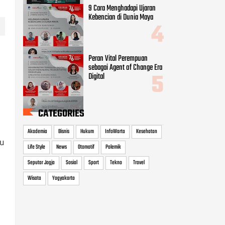
9 Cara Menghadapi Ujaran
Kebencian di Dunia Maya
Peran Vital Perempuan
sebagai Agent of Change Era
Digital
CATEGORIES
Akademia
Bisnis
Hukum
InfoWarta
Kesehatan
ju
Life Style
News
Otomotif
Polemik
Seputar Jogja
Sosial
Sport
Tekno
Travel
Wisata
Yogyakarta