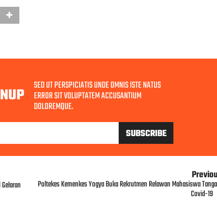
SED UT PERSPICIATIS UNDE OMNIS ISTE NATUS
GNUP
ERROR SIT VOLUPTATEM ACCUSANTIUM
DOLOREMQUE.
Previo
Poltekes Kemenkes Yogya Buka Rekrutmen Relawan Mahasiswa Tanga
l Gelaran
Covid-19