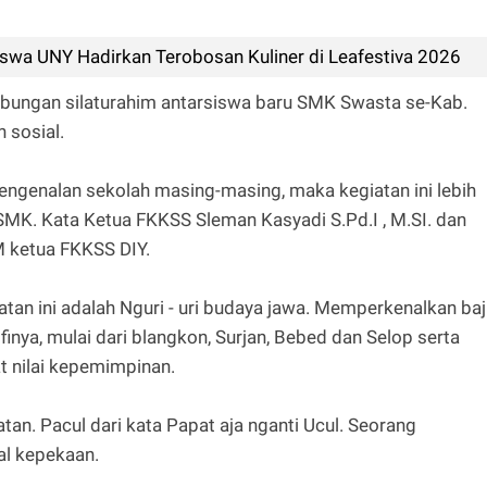
swa UNY Hadirkan Terobosan Kuliner di Leafestiva 2026
ubungan silaturahim antarsiswa baru SMK Swasta se-Kab.
 sosial.
pengenalan sekolah masing-masing, maka kegiatan ini lebih
-SMK. Kata Ketua FKKSS Sleman Kasyadi S.Pd.I , M.SI. dan
M ketua FKKSS DIY.
giatan ini adalah Nguri - uri budaya jawa. Memperkenalkan ba
inya, mulai dari blangkon, Surjan, Bebed dan Selop serta
t nilai kepemimpinan.
n. Pacul dari kata Papat aja nganti Ucul. Seorang
al kepekaan.