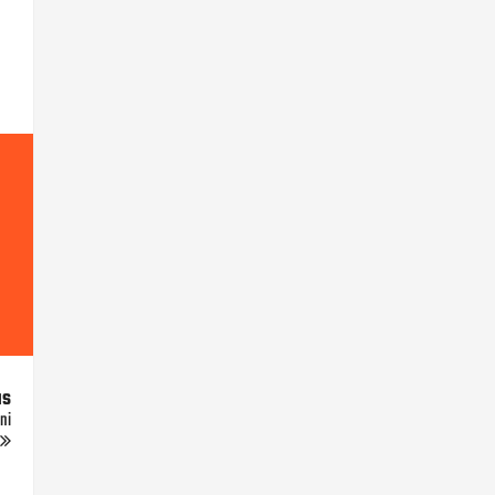
us
ni