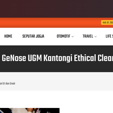
Buka Akses Pendid
AUG 07, 2026
HOME
SEPUTAR JOGJA
OTOMOTIF
TRAVEL
LIFE
l, GeNose UGM Kantongi Ethical Clea
ari UI dan Unair