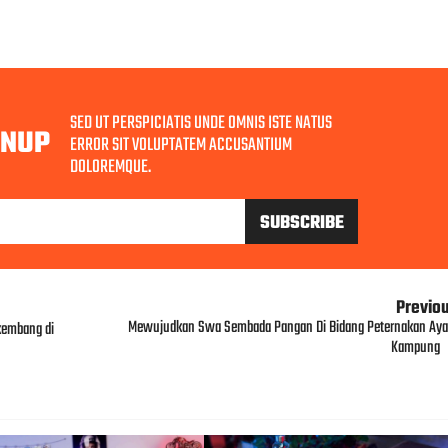
SED UT PERSPICIATIS UNDE OMNIS ISTE NATUS
GNUP
ERROR SIT VOLUPTATEM ACCUSANTIUM
DOLOREMQUE.
Previo
Mewujudkan Swa Sembada Pangan Di Bidang Peternakan Ay
kembang di
Kampung