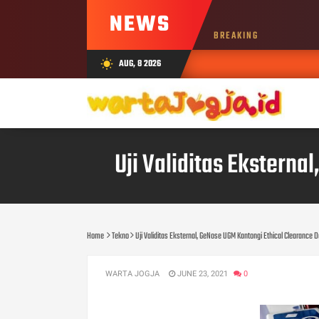
NEWS
BREAKING
AUG, 8 2026
wb_sunny
Uji Validitas Eksterna
Home
Tekno
Uji Validitas Eksternal, GeNose UGM Kantongi Ethical Clearance D
WARTA JOGJA
JUNE 23, 2021
0