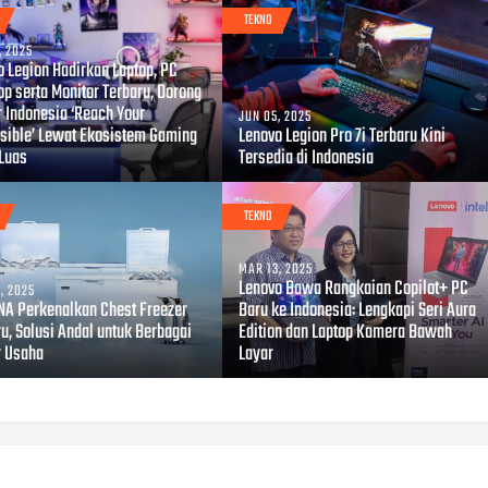
TEKNO
, 2025
o Legion Hadirkan Laptop, PC
op serta Monitor Terbaru, Dorong
 Indonesia ‘Reach Your
JUN 05, 2025
sible’ Lewat Ekosistem Gaming
Lenovo Legion Pro 7i Terbaru Kini
 Luas
Tersedia di Indonesia
TEKNO
MAR 13, 2025
Lenovo Bawa Rangkaian Copilot+ PC
, 2025
A Perkenalkan Chest Freezer
Baru ke Indonesia: Lengkapi Seri Aura
u, Solusi Andal untuk Berbagai
Edition dan Laptop Kamera Bawah
r Usaha
Layar