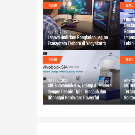
TEKNO
TEKNO
AUG 12
Lenov
Deskt
Gamer
NOV 27, 2025
Lenovo Hadirkan Rangkaian Legion
Impos
Ecosystem Terbaru di Yogyakarta
Lebih
TEKNO
TEKNO
MAY 15, 2025
APR 28
ASUS Vivobook S14, Laptop AI Modern
MODEN
dengan Desain Tipis, Tangguh,dan
Terbar
Ditenagai Hardware Powerful
Sekto