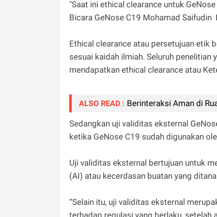
"Saat ini ethical clearance untuk GeNose
Bicara GeNose C19 Mohamad Saifudin 
Ethical clearance atau persetujuan etik
sesuai kaidah ilmiah. Seluruh penelitia
mendapatkan ethical clearance atau Kete
Berinteraksi Aman di Ru
ALSO READ :
Sedangkan uji validitas eksternal GeNos
ketika GeNose C19 sudah digunakan o
Uji validitas eksternal bertujuan untuk 
(AI) atau kecerdasan buatan yang ditanam
“Selain itu, uji validitas eksternal mer
terhadap regulasi yang berlaku, setelah