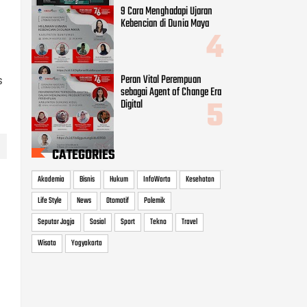
9 Cara Menghadapi Ujaran
Kebencian di Dunia Maya
Peran Vital Perempuan
s
sebagai Agent of Change Era
Digital
CATEGORIES
Akademia
Bisnis
Hukum
InfoWarta
Kesehatan
Life Style
News
Otomotif
Polemik
Seputar Jogja
Sosial
Sport
Tekno
Travel
Wisata
Yogyakarta