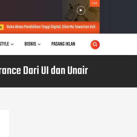
LIVE
ikan Tinggi Digital, SiberMu Tawarkan Kuliah S1 100 Persen Daring Bebas Biaya Pendaftaran
 STYLE
BISNIS
PASANG IKLAN
rance Dari UI dan Unair