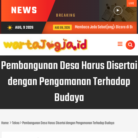
LIVE
NEWS
BREAKING
Membaca Jeda Sebat(ang): Bicara di Balik A
AUG, 9 2026
wb_sunny
AUG 09, 2026
Pembangunan Desa Harus Disertai
dengan Pengamanan Terhadap
Budaya
Home
Tekno
Pembangunan Desa Harus Disertai dengan Pengamanan Terhadap Budaya