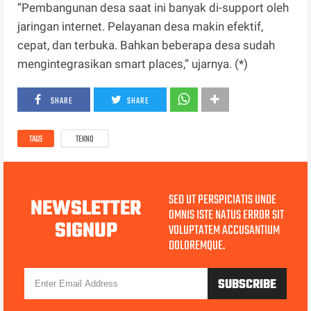
”Pembangunan desa saat ini banyak di-support oleh
jaringan internet. Pelayanan desa makin efektif,
cepat, dan terbuka. Bahkan beberapa desa sudah
mengintegrasikan smart places,” ujarnya. (*)
SHARE
SHARE
TAGS
TEKNO
SED UT PERSPICIATIS UNDE
NEWSLETTER
OMNIS ISTE NATUS ERROR SIT
SIGNUP
VOLUPTATEM ACCUSANTIUM
DOLOREMQUE.