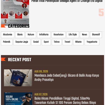
Peran Vital Perempuan sebagai Agent of Change Era Digital
CATEGORIES
Akademia
Bisnis
Hukum
InfoWarta
Kesehatan
Life Style
News
Otomotif
Polemik
Seputar Jogja
Sosial
Sport
Tekno
Travel
Wisata
Yogyakarta
RECENT POST
AUG 09, 2026
Membaca Jeda Sebat(ang): Bicara di Balik Asap Karya
Andry Prasetiyo
AUG 07, 2026
Buka Akses Pendidikan Tinggi Digital, SiberMu
Tawarkan Kuliah S1 100 Persen Daring Bebas Biaya