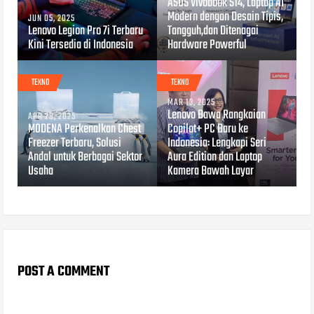
ASUS Vivobook S14, Laptop AI
Modern dengan Desain Tipis,
JUN 05, 2025
Lenovo Legion Pro 7i Terbaru
Tangguh,dan Ditenagai
Kini Tersedia di Indonesia
Hardware Powerful
TEKNO
TEKNO
MAR 13, 2025
Lenovo Bawa Rangkaian
APR 28, 2025
MODENA Perkenalkan Chest
Copilot+ PC Baru ke
Freezer Terbaru, Solusi
Indonesia: Lengkapi Seri
Andal untuk Berbagai Sektor
Aura Edition dan Laptop
Usaha
Kamera Bawah Layar
POST A COMMENT