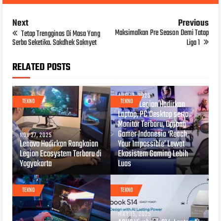
Next
Previous
Maksimalkan Pre Season Demi Tatap
Tetap Trengginas Di Masa Yang
Serba Seketika. Sakdhek Saknyet
Liga 1
RELATED POSTS
AUG 12, 2025
TEKNO
TEKNO
Lenovo Legion Hadirkan
Laptop, PC Desktop serta
Monitor Terbaru, Dorong
Gamer Indonesia ‘Reach
NOV 27, 2025
Lenovo Hadirkan Rangkaian
Your Impossible’ Lewat
Legion Ecosystem Terbaru di
Ekosistem Gaming Lebih
Yogyakarta
Luas
TEKNO
TEKNO
MAY 15, 2025