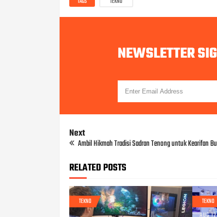
TAGS
TEKNO
NEWSLETTER SI
Next
Ambil Hikmah Tradisi Sadran Tenong untuk Kearifan Bud
RELATED POSTS
TEKNO
TEKNO
AUG 12