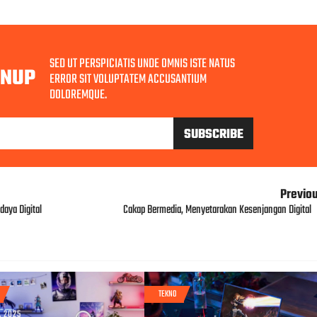
SED UT PERSPICIATIS UNDE OMNIS ISTE NATUS
GNUP
ERROR SIT VOLUPTATEM ACCUSANTIUM
DOLOREMQUE.
Previo
aya Digital
Cakap Bermedia, Menyetarakan Kesenjangan Digital
TEKNO
, 2025