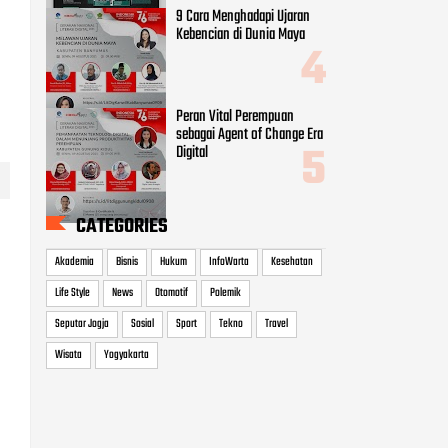
9 Cara Menghadapi Ujaran
Kebencian di Dunia Maya
Peran Vital Perempuan
sebagai Agent of Change Era
Digital
CATEGORIES
Akademia
Bisnis
Hukum
InfoWarta
Kesehatan
Life Style
News
Otomotif
Polemik
Seputar Jogja
Sosial
Sport
Tekno
Travel
Wisata
Yogyakarta