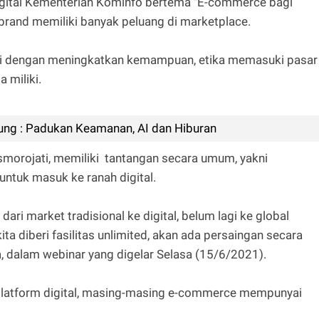
digital Kementerian Kominfo bertema "E-commerce bagi
brand memiliki banyak peluang di marketplace.
ngi dengan meningkatkan kemampuan, etika memasuki pasar
a miliki.
ung : Padukan Keamanan, AI dan Hiburan
asmorojati, memiliki tantangan secara umum, yakni
tuk masuk ke ranah digital.
dari market tradisional ke digital, belum lagi ke global
ita diberi fasilitas unlimited, akan ada persaingan secara
ya, dalam webinar yang digelar Selasa (15/6/2021).
platform digital, masing-masing e-commerce mempunyai