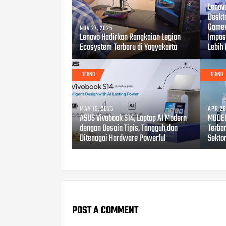
Lenov
Deskt
Gamer
NOV 27, 2025
Lenovo Hadirkan Rangkaian Legion
Impos
Ecosystem Terbaru di Yogyakarta
Lebih
TEKNO
TEKNO
MAY 15, 2025
APR 28
ASUS Vivobook S14, Laptop AI Modern
MODEN
dengan Desain Tipis, Tangguh,dan
Terbar
Ditenagai Hardware Powerful
Sekto
POST A COMMENT