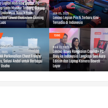
o Legion Hadirkan Laptop, PC
op serta Monitor Terbaru, Dorong
 Indonesia ‘Reach Your
JUN 05, 2025
sible’ Lewat Ekosistem Gaming
Lenovo Legion Pro 7i Terbaru Kini
 Luas
Tersedia di Indonesia
TEKNO
MAR 13, 2025
Lenovo Bawa Rangkaian Copilot+ PC
, 2025
A Perkenalkan Chest Freezer
Baru ke Indonesia: Lengkapi Seri Aura
u, Solusi Andal untuk Berbagai
Edition dan Laptop Kamera Bawah
r Usaha
Layar