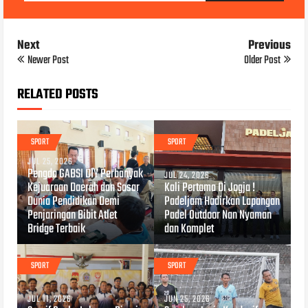
Next
Previous
Newer Post
Older Post
RELATED POSTS
SPORT
SPORT
JUL 25, 2026
Pengda GABSI DIY Perbanyak
JUL 24, 2026
Kejuaraan Daerah dan Sasar
Kali Pertama Di Jogja !
Dunia Pendidikan Demi
Padeljam Hadirkan Lapangan
Penjaringan Bibit Atlet
Padel Outdoor Nan Nyaman
Bridge Terbaik
dan Komplet
SPORT
SPORT
JUL 11, 2026
JUN 25, 2026