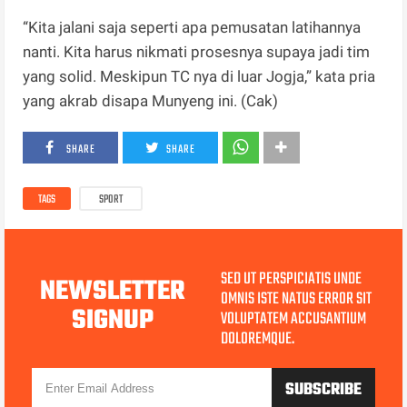
“Kita jalani saja seperti apa pemusatan latihannya
nanti. Kita harus nikmati prosesnya supaya jadi tim
yang solid. Meskipun TC nya di luar Jogja,” kata pria
yang akrab disapa Munyeng ini. (Cak)
SHARE
SHARE
TAGS
SPORT
SED UT PERSPICIATIS UNDE
NEWSLETTER
OMNIS ISTE NATUS ERROR SIT
SIGNUP
VOLUPTATEM ACCUSANTIUM
DOLOREMQUE.