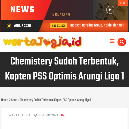
LIVE
NEWS
BREAKING
Indosat, Ooredoo Group, Nokia, dan NVIDIA L
AUG, 7 2026
wb_sunny
AUG 07, 2026
Chemistery Sudah Terbentuk,
Kapten PSS Optimis Arungi Liga 1
Home
Sport
Chemistery Sudah Terbentuk, Kapten PSS Optimis Arungi Liga 1
WARTA JOGJA
JUNE 08, 2021
0