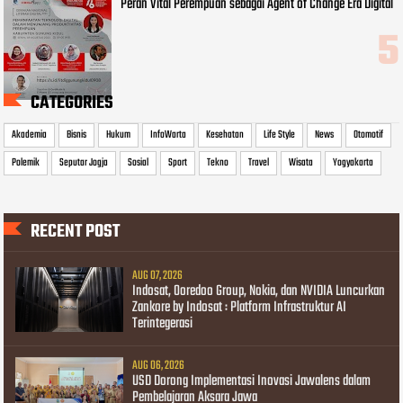
Peran Vital Perempuan sebagai Agent of Change Era Digital
CATEGORIES
Akademia
Bisnis
Hukum
InfoWarta
Kesehatan
Life Style
News
Otomotif
Polemik
Seputar Jogja
Sosial
Sport
Tekno
Travel
Wisata
Yogyakarta
RECENT POST
AUG 07, 2026
Indosat, Ooredoo Group, Nokia, dan NVIDIA Luncurkan
Zankore by Indosat : Platform Infrastruktur AI
Terintegerasi
AUG 06, 2026
USD Dorong Implementasi Inovasi Jawalens dalam
Pembelajaran Aksara Jawa