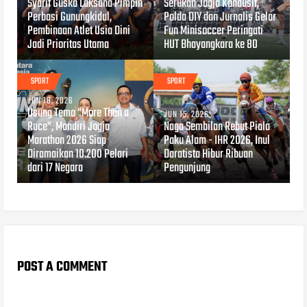
Syarif Guska Laksana Pimpin
Serukan Jogja Kondusif,
Perbasi Gunungkidul,
Polda DIY dan Jurnalis Gelar
Pembinaan Atlet Usia Dini
Fun Minisoccer Peringati
Jadi Prioritas Utama
HUT Bhayangkara ke 80
SPORT
SPORT
JUN 18, 2026
Usung Tema "More Than a
JUN 15, 2026
Race", Mandiri Jogja
Naga Sembilan Rebut Piala
Marathon 2026 Siap
Paku Alam - IHR 2026, Inul
Diramaikan 10.200 Pelari
Daratista Hibur Ribuan
dari 17 Negara
Pengunjung
POST A COMMENT