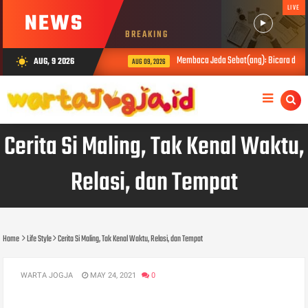
LIVE
NEWS
BREAKING
Membaca Jeda Sebat(ang): Bicara di Balik
AUG, 9 2026
wb_sunny
AUG 09, 2026
Cerita Si Maling, Tak Kenal Waktu,
Relasi, dan Tempat
Home
Life Style
Cerita Si Maling, Tak Kenal Waktu, Relasi, dan Tempat
WARTA JOGJA
MAY 24, 2021
0