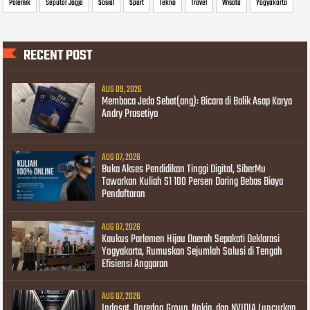
Polemik
Seputar Jogja
Sosial
Sport
Tekno
Travel
Wisata
Yogyakarta
RECENT POST
AUG 09, 2026
Membaca Jeda Sebat(ang): Bicara di Balik Asap Karya
Andry Prasetiyo
AUG 07, 2026
Buka Akses Pendidikan Tinggi Digital, SiberMu
Tawarkan Kuliah S1 100 Persen Daring Bebas Biaya
Pendaftaran
AUG 07, 2026
Kaukus Parlemen Hijau Daerah Sepakati Deklarasi
Yogyakarta, Rumuskan Sejumlah Solusi di Tengah
Efisiensi Anggaran
AUG 07, 2026
Indosat, Ooredoo Group, Nokia, dan NVIDIA Luncurkan