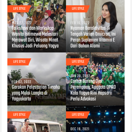
LIFE STYLE
LIFE STYLE
MAR 27, 2022
FEB 16, 2022
Talkshow dan Workshop
Nyaman Beraktivitas di
Wanita Istimewa Melestari
Tengah Varian Omicron, Ini
Merawat Diri, Wisata Minat
Peran Suplemen Vitamin E
Khusus Jadi Peluang Yogya
Dari Bahan Alami
LIFE STYLE
LIFE STYLE
JAN 29, 2022
Curhat Bareng Ojol
FEB 02, 2022
Gerakan Pelestarian Timoho
Perempuan, Anggota DPRD
yang Mulai Langka di
Kota Yogya Rini Hapsari:
Yogyakarta
Perlu Advokasi
LIFE STYLE
LIFE STYLE
DEC 19, 2021