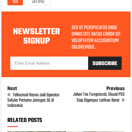
TAGS
LIFE STYLE
SED UT PERSPICIATIS UNDE
NEWSLETTER
OMNIS ISTE NATUS ERROR SIT
SIGNUP
VOLUPTATEM ACCUSANTIUM
DOLOREMQUE.
Next
Previous
Jalani Tes Fungsional, Skuad PSS
Telkomsel Resmi Jadi Operator
Seluler Pertama Jaringan 5G di
Siap Digempur Latihan Berat
Indonesia
RELATED POSTS