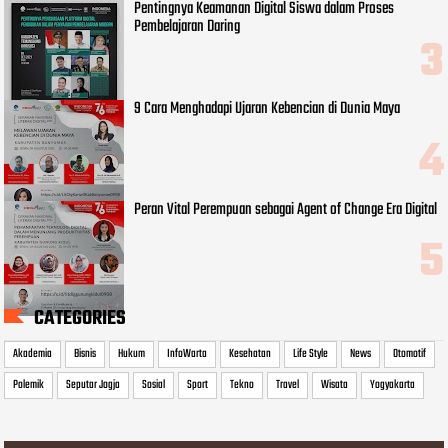
Pentingnya Keamanan Digital Siswa dalam Proses
Pembelajaran Daring
9 Cara Menghadapi Ujaran Kebencian di Dunia Maya
Peran Vital Perempuan sebagai Agent of Change Era Digital
CATEGORIES
Akademia
Bisnis
Hukum
InfoWarta
Kesehatan
Life Style
News
Otomotif
Polemik
Seputar Jogja
Sosial
Sport
Tekno
Travel
Wisata
Yogyakarta