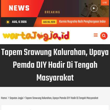
LIVE
NEWS
BREAKING
Kurnia Nugraha Raih Penghargaan Indonesia Public R
AUG, 6 2026
wb_sunny
AUG 06, 2026
Tapem Srawung Kalurahan, Upaya
Pemda DIY Hadir Di Tengah
Masyarakat
Home
Seputar Jogja
Tapem Srawung Kalurahan, Upaya Pemda DIY Hadir Di Tengah Masyarakat