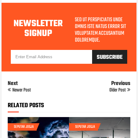
SED UT PERSPICIATIS UNDE
NEWSLETTER
OMNIS ISTE NATUS ERROR SIT
SIGNUP
VOLUPTATEM ACCUSANTIUM
DOLOREMQUE.
Next
Previous
Newer Post
Older Post
RELATED POSTS
SEPUTAR JOGJA
SEPUTAR JOGJA