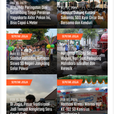
FEB 15, 2025
Waspada Peringatan Dini
OCT 12, 2024
Gelombang Tinggi Perairan
Sepakat Dukung Kustini-
Yogyakarta Akhir Pekan Ini,
Sukamto, 500 Kyai Gelar Doa
Bisa Capai 4 Meter
Bersama dan Kenduri
SEPUTAR JOGJA
SEPUTAR JOGJA
FEB 27, 2024
Mengenal Tradisi Selasa
MAR 07, 2024
Sambut Ramadan, Ratusan
Wagen, Hari Saat Pedagang
Siswa SD Negeri Jongkang
Malioboro Istirahat dan
Gelar Pawai
Reresik
SEPUTAR JOGJA
SEPUTAR JOGJA
FEB 15, 2024
FEB 07, 2024
Di Jogja, Pasar Tradisional
Harmoni Kreasi Warnai HUT
Jadi Tempat Nongkrong Seru
KE-102 SD Kanisius