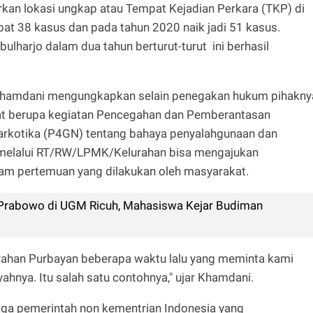
kan lokasi ungkap atau Tempat Kejadian Perkara (TKP) di
at 38 kasus dan pada tahun 2020 naik jadi 51 kasus.
lharjo dalam dua tahun berturut-turut ini berhasil
Khamdani mengungkapkan selain penegakan hukum pihakny
kat berupa kegiatan Pencegahan dan Pemberantasan
arkotika (P4GN) tentang bahaya penyalahgunaan dan
 melalui RT/RW/LPMK/Kelurahan bisa mengajukan
am pertemuan yang dilakukan oleh masyarakat.
 Prabowo di UGM Ricuh, Mahasiswa Kejar Budiman
lurahan Purbayan beberapa waktu lalu yang meminta kami
yahnya. Itu salah satu contohnya," ujar Khamdani.
ga pemerintah non kementrian Indonesia yang