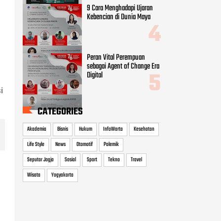
9 Cara Menghadapi Ujaran
Kebencian di Dunia Maya
Peran Vital Perempuan
sebagai Agent of Change Era
Digital
i
CATEGORIES
Akademia
Bisnis
Hukum
InfoWarta
Kesehatan
Life Style
News
Otomotif
Polemik
Seputar Jogja
Sosial
Sport
Tekno
Travel
Wisata
Yogyakarta