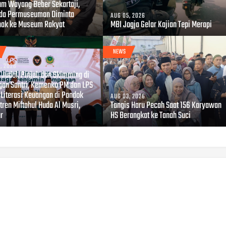
m Wayang Beber Sekartaji,
da Permuseuman Diminta
AUG 05, 2026
hak ke Museum Rakyat
MBI Jogja Gelar Kajian Tepi Merapi
NEWS
, 2026
Judol, Pinjol, dan Skimming di
gan Santri, Kemenko PM dan LPS
 Literasi Keuangan di Pondok
AUG 03, 2026
ren Miftahul Huda Al Musri,
Tangis Haru Pecah Saat 156 Karyawan
ur
HS Berangkat ke Tanah Suci