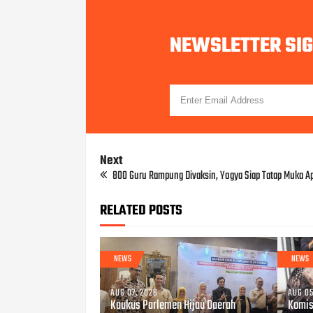
NEWSLETTER SI
Next
800 Guru Rampung Divaksin, Yogya Siap Tatap Muka Ap
RELATED POSTS
NEWS
NEWS
AUG 07, 2026
AUG 05
Kaukus Parlemen Hijau Daerah
Komis