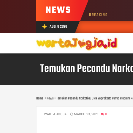
NEWS
BREAKING
AUG, 8 2026
wb_sunny
Temukan Pecandu Narkot
Home
News
Temukan Pecandu Narkotika, BNN Yogyakarta Punya Program Reh
WARTA JOGJA
MARCH 23, 2021
0