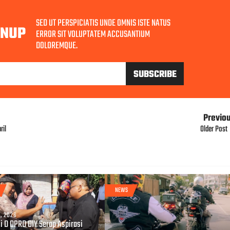
SED UT PERSPICIATIS UNDE OMNIS ISTE NATUS
GNUP
ERROR SIT VOLUPTATEM ACCUSANTIUM
DOLOREMQUE.
Previo
ril
Older Post
NEWS
, 2026
i D DPRD DIY Serap Aspirasi