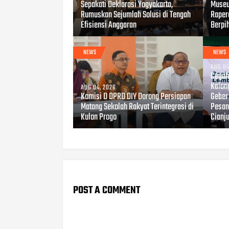
Sepakati Deklarasi Yogyakarta,
Museu
Rumuskan Sejumlah Solusi di Tengah
Raper
Efisiensi Anggaran
Berpi
NEWS
NEWS
AUG 04
Cegah 
Kalan
AUG 04, 2026
Komisi D DPRD DIY Dorong Persiapan
Geber
Matang Sekolah Rakyat Terintegrasi di
Pesant
Kulon Progo
Cianj
POST A COMMENT