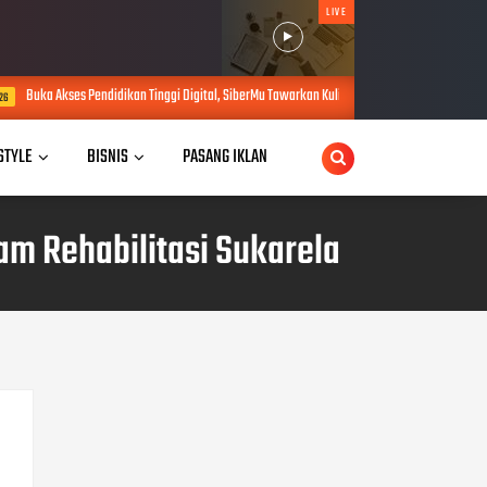
LIVE
kan Tinggi Digital, SiberMu Tawarkan Kuliah S1 100 Persen Daring Bebas Biaya Pendaftaran
 STYLE
BISNIS
PASANG IKLAN
m Rehabilitasi Sukarela