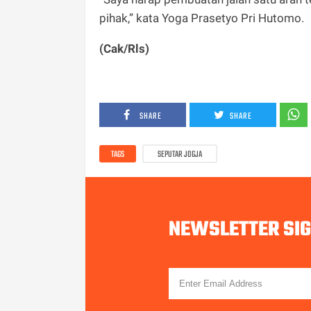
pihak,” kata Yoga Prasetyo Pri Hutomo.
(Cak/Rls)
SHARE
SHARE
TAGS
SEPUTAR JOGJA
NEWSLETTER SI