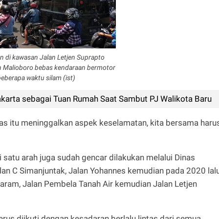
 di kawasan Jalan Letjen Suprapto
an Malioboro bebas kendaraan bermotor
eberapa waktu silam (ist)
karta sebagai Tuan Rumah Saat Sambut PJ Walikota Baru
tas itu meninggalkan aspek keselamatan, kita bersama haru
 satu arah juga sudah gencar dilakukan melalui Dinas
lan C Simanjuntak, Jalan Yohannes kemudian pada 2020 lal
taram, Jalan Pembela Tanah Air kemudian Jalan Letjen
rus diikuti dengan kesadaran berlalu lintas dari semua