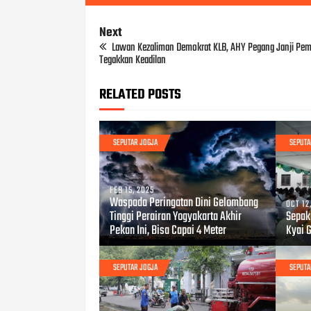
Next
Lawan Kezaliman Demokrat KLB, AHY Pegang Janji Pem
Tegakkan Keadilan
RELATED POSTS
SEPUTAR JOGJA
SEPUTA
FEB 15, 2025
Waspada Peringatan Dini Gelombang
OCT 12
Tinggi Perairan Yogyakarta Akhir
Sepak
Pekan Ini, Bisa Capai 4 Meter
Kyai 
SEPUTAR JOGJA
SEPUTA