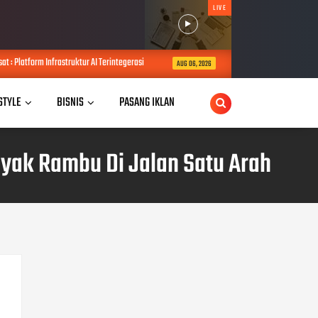
LIVE
m Infrastruktur AI Terintegerasi
USD Dorong Implementasi Inovasi Jaw
AUG 06, 2026
 STYLE
BISNIS
PASANG IKLAN
yak Rambu Di Jalan Satu Arah