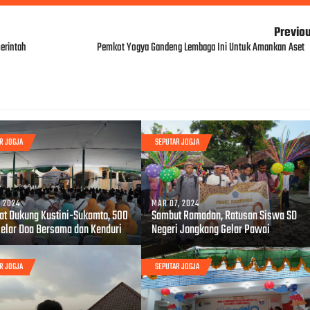
Previo
erintah
Pemkot Yogya Gandeng Lembaga Ini Untuk Amankan Aset
R JOGJA
SEPUTAR JOGJA
, 2024
MAR 07, 2024
at Dukung Kustini-Sukamto, 500
Sambut Ramadan, Ratusan Siswa SD
Gelar Doa Bersama dan Kenduri
Negeri Jongkang Gelar Pawai
R JOGJA
SEPUTAR JOGJA