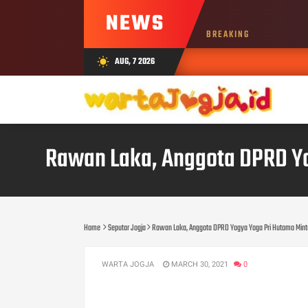
NEWS
BREAKING
AUG, 7 2026
wb_sunny
Rawan Laka, Anggota DPRD Yo
Home
Seputar Jogja
Rawan Laka, Anggota DPRD Yogya Yoga Pri Hutomo Mint
WARTA JOGJA
MARCH 30, 2021
0