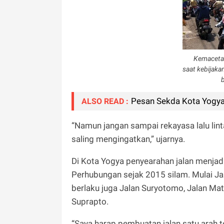
Kemacetan
saat kebijak
b
Pesan Sekda Kota Yogya
ALSO READ :
“Namun jangan sampai rekayasa lalu lin
saling mengingatkan,” ujarnya.
Di Kota Yogya penyearahan jalan menjadi
Perhubungan sejak 2015 silam. Mulai Ja
berlaku juga Jalan Suryotomo, Jalan Ma
Suprapto.
“Saya harap pembuatan jalan satu arah te