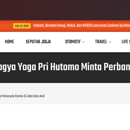
Indosat, Ooredoo Group, Nokia, dan NVIDIA Luncurkan Zankore by Indosat : Platfor
AUG 07, 2026
HOME
SEPUTAR JOGJA
OTOMOTIF
TRAVEL
LIFE
gya Yoga Pri Hutomo Minta Perban
a Perbanyak Rambu Di Jalan Satu Arah