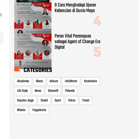
9 Cara Menghadapi Ujaran
n
Kebencian di Dunia Maya
h
Peran Vital Perempuan
sebagai Agent of Change Era
Digital
CATEGORIES
Akademia
Bisnis
Hukum
InfoWarta
Kesehatan
Life Style
News
Otomotif
Polemik
Seputar Jogja
Sosial
Sport
Tekno
Travel
Wisata
Yogyakarta