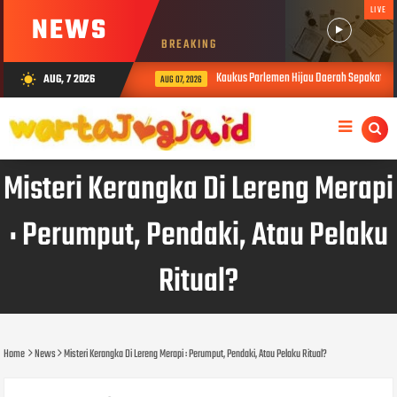
LIVE
NEWS
BREAKING
Kaukus Parlemen Hijau Daerah Sepakati Dek
AUG, 7 2026
wb_sunny
AUG 07, 2026
Misteri Kerangka Di Lereng Merapi
: Perumput, Pendaki, Atau Pelaku
Ritual?
Home
News
Misteri Kerangka Di Lereng Merapi : Perumput, Pendaki, Atau Pelaku Ritual?