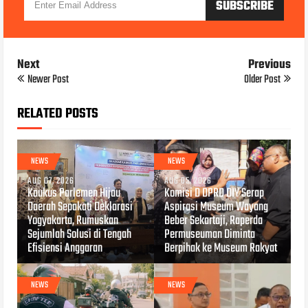
Next
Previous
Newer Post
Older Post
RELATED POSTS
NEWS
NEWS
AUG 07, 2026
AUG 05, 2026
Kaukus Parlemen Hijau
Komisi D DPRD DIY Serap
Daerah Sepakati Deklarasi
Aspirasi Museum Wayang
Yogyakarta, Rumuskan
Beber Sekartaji, Raperda
Sejumlah Solusi di Tengah
Permuseuman Diminta
Efisiensi Anggaran
Berpihak ke Museum Rakyat
NEWS
NEWS