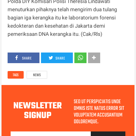
Polda DIY Komisari Polisi Theresia Lindawati
menuturkan pihaknya telah mengirim dua tulang
bagian iga kerangka itu ke laboratorium forensi
kedokteran dan kesehatan di Jakarta demi
pemeriksaan DNA kerangka itu. (Cak/Rls)
SHARE
SHARE
TAGS
NEWS
SED UT PERSPICIATIS UNDE
NEWSLETTER
OMNIS ISTE NATUS ERROR SIT
SIGNUP
VOLUPTATEM ACCUSANTIUM
DOLOREMQUE.