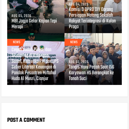
AUG 04, 2026
Komisi D DPRD DIY Dorong
Persiapan Matang Sekolah
AUG 05, 2026
MBI Jogja Gelar Kajian Tepi
Rakyat Terintegrasi di Kulon
Merapi
Progo
NEWS
NEWS
AUG 04, 2026
Cegah Judol, Pinjol, dan
Skimming di Kalangan
Santri, Kemenko PM dan LPS
AUG 03, 2026
Geber Literasi Keuangan di
Tangis Haru Pecah Saat 156
Pondok Pesantren Miftahul
Karyawan HS Berangkat ke
Huda Al Musri, Cianjur
Tanah Suci
POST A COMMENT