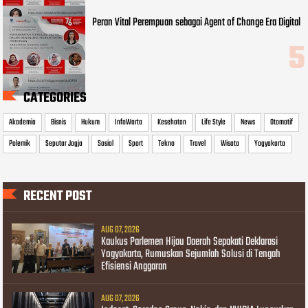
Peran Vital Perempuan sebagai Agent of Change Era Digital
CATEGORIES
Akademia
Bisnis
Hukum
InfoWarta
Kesehatan
Life Style
News
Otomotif
Polemik
Seputar Jogja
Sosial
Sport
Tekno
Travel
Wisata
Yogyakarta
RECENT POST
AUG 07, 2026
Kaukus Parlemen Hijau Daerah Sepakati Deklarasi
Yogyakarta, Rumuskan Sejumlah Solusi di Tengah
Efisiensi Anggaran
AUG 07, 2026