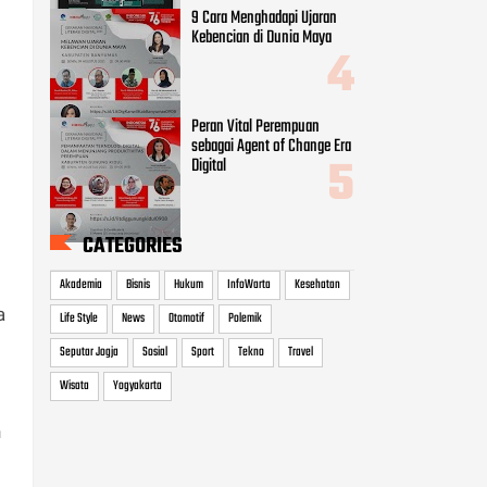
Akademia
Bisnis
Hukum
InfoWarta
Kesehatan
Life Style
News
Otomotif
Polemik
Seputar Jogja
Sosial
Sport
Tekno
Travel
Wisata
Yogyakarta
a
n