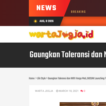
NEWS
BREAKING
AUG, 8 2026
wb_sunny
Gaungkan Toleransi dan 
Home
Life Style
Gaungkan Toleransi dan NKRI Harga Mati, GASSAK Launching F
WARTA JOGJA
MARCH 18, 2021
0