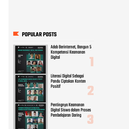
Literasi Digital Sebagai
Pandu Ciptakan Konten
Positif
Pentingnya Keamanan
Digital Siswa dalam Proses
Pembelajaran Daring
9 Cara Menghadapi Ujaran
Kebencian di Dunia Maya
Peran Vital Perempuan
sebagai Agent of Change Era
Digital
CATEGORIES