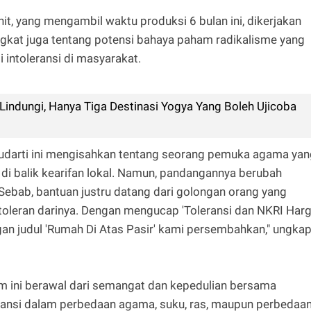
it, yang mengambil waktu produksi 6 bulan ini, dikerjakan
at juga tentang potensi bahaya paham radikalisme yang
 intoleransi di masyarakat.
iLindungi, Hanya Tiga Destinasi Yogya Yang Boleh Ujicoba
 Sudarti ini mengisahkan tentang seorang pemuka agama ya
g di balik kearifan lokal. Namun, pandangannya berubah
ebab, bantuan justru datang dari golongan orang yang
ntoleran darinya. Dengan mengucap 'Toleransi dan NKRI Har
n judul 'Rumah Di Atas Pasir' kami persembahkan," ungka
m ini berawal dari semangat dan kepedulian bersama
leransi dalam perbedaan agama, suku, ras, maupun perbedaa