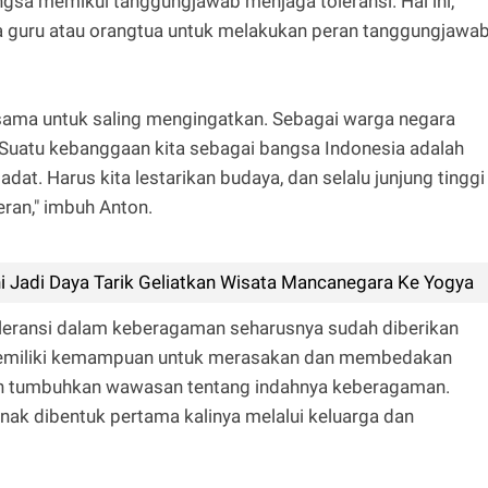
a memikul tanggungjawab menjaga toleransi. Hal ini,
a guru atau orangtua untuk melakukan peran tanggungjawa
rsama untuk saling mengingatkan. Sebagai warga negara
 Suatu kebanggaan kita sebagai bangsa Indonesia adalah
dat. Harus kita lestarikan budaya, dan selalu junjung tinggi
eran," imbuh Anton.
ni Jadi Daya Tarik Geliatkan Wisata Mancanegara Ke Yogya
oleransi dalam keberagaman seharusnya sudah diberikan
k memiliki kemampuan untuk merasakan dan membedakan
dan tumbuhkan wawasan tentang indahnya keberagaman.
anak dibentuk pertama kalinya melalui keluarga dan