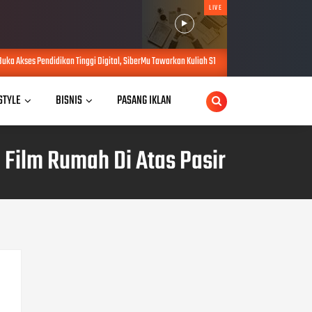
LIVE
n Tinggi Digital, SiberMu Tawarkan Kuliah S1 100 Persen Daring Bebas Biaya Pendaftaran
 STYLE
BISNIS
PASANG IKLAN
Film Rumah Di Atas Pasir
POPULAR POSTS
Adab Berinternet, Bangun 5
Kompetensi Keamanan
Digital