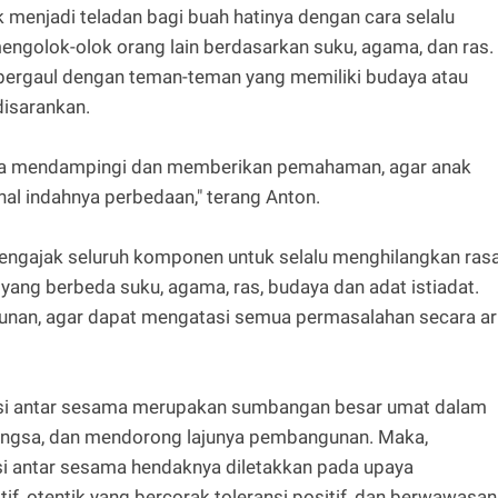
k menjadi teladan bagi buah hatinya dengan cara selalu
engolok-olok orang lain berdasarkan suku, agama, dan ras.
 bergaul dengan teman-teman yang memiliki budaya atau
disarankan.
 bisa mendampingi dan memberikan pemahaman, agar anak
nal indahnya perbedaan," terang Anton.
mengajak seluruh komponen untuk selalu menghilangkan ras
yang berbeda suku, agama, ras, budaya dan adat istiadat.
unan, agar dapat mengatasi semua permasalahan secara ar
si antar sesama merupakan sumbangan besar umat dalam
ngsa, dan mendorong lajunya pembangunan. Maka,
si antar sesama hendaknya diletakkan pada upaya
if, otentik yang bercorak toleransi positif, dan berwawasan