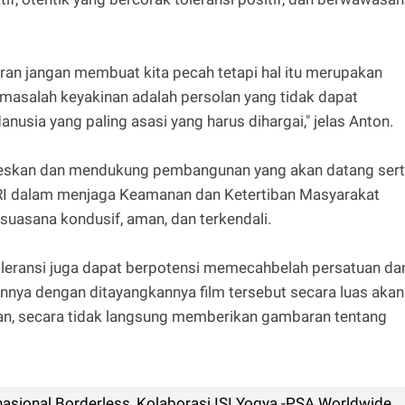
an jangan membuat kita pecah tetapi hal itu merupakan
 masalah keyakinan adalah persolan yang tidak dapat
sia yang paling asasi yang harus dihargai," jelas Anton.
seskan dan mendukung pembangunan yang akan datang ser
RI dalam menjaga Keamanan dan Ketertiban Masyarakat
suasana kondusif, aman, dan terkendali.
oleransi juga dapat berpotensi memecahbelah persatuan da
nya dengan ditayangkannya film tersebut secara luas akan
n, secara tidak langsung memberikan gambaran tentang
nasional Borderless, Kolaborasi ISI Yogya -PSA Worldwide