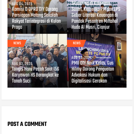
Skimming di Kalangan
AUG 04, 2026
Komisi D DPRD DIY Dorong
Santri, Kemenko PM dan LPS
Persiapan Matang Sekolah
Geber Literasi Keuangan di
Rakyat Terintegrasi di Kulon
Pondok Pesantren Miftahul
Progo
Huda Al Musri, Cianjur
NEWS
NEWS
AUG 02, 2026
PMII DIY Naik Kelas, Gus
AUG 03, 2026
Tangis Haru Pecah Saat 156
Hilmy Dorong Penguatan
Karyawan HS Berangkat ke
Advokasi Hukum dan
Tanah Suci
Digitalisasi Gerakan
POST A COMMENT