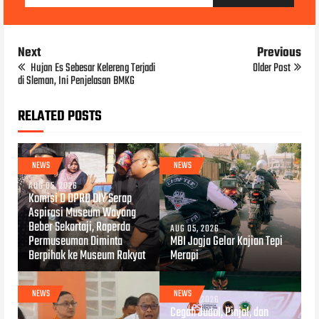
Next
Previous
Hujan Es Sebesar Kelereng Terjadi
Older Post
di Sleman, Ini Penjelasan BMKG
RELATED POSTS
NEWS
NEWS
AUG 05, 2026
Komisi D DPRD DIY Serap
Aspirasi Museum Wayang
Beber Sekartaji, Raperda
AUG 05, 2026
Permuseuman Diminta
MBI Jogja Gelar Kajian Tepi
Berpihak ke Museum Rakyat
Merapi
NEWS
NEWS
AUG 04, 2026
Cegah Judol, Pinjol, dan