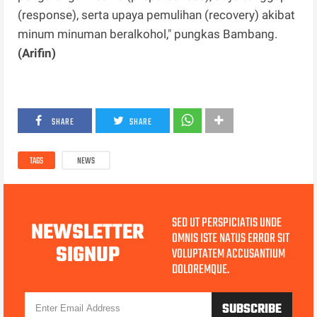
(response), serta upaya pemulihan (recovery) akibat
minum minuman beralkohol," pungkas Bambang.
(Arifin)
SHARE
SHARE
TAGS
NEWS
SED UT PERSPICIATIS UNDE
NEWSLETTER
OMNIS ISTE NATUS ERROR SIT
SIGNUP
VOLUPTATEM ACCUSANTIUM
DOLOREMQUE.