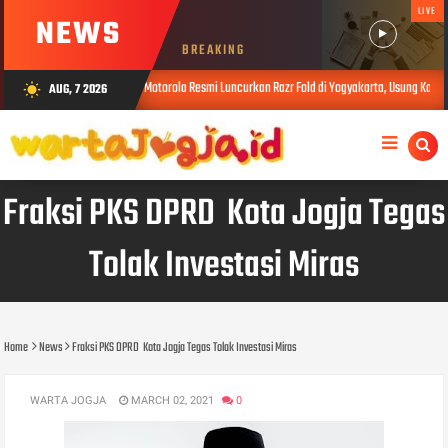
LIVE
NEWS
BREAKING
Motorola Resmi Luncurkan Razr Fold di Yogyakarta, Usung Kamera Terbaik da
AUG, 7 2026
wb_sunny
AUG 06, 2026
Fraksi PKS DPRD Kota Jogja Tegas
Tolak Investasi Miras
Home
News
Fraksi PKS DPRD Kota Jogja Tegas Tolak Investasi Miras
WARTA JOGJA
MARCH 02, 2021
0