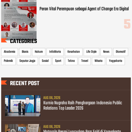
Peran Vital Perempuan sebagai Agent of Change Era Digital
CATEGORIES
Akademia
Bisnis
Hukum
InfoWarta
Kesehatan
Life Style
News
Otomotif
Polemik
Seputar Jogja
Sosial
Sport
Tekno
Travel
Wisata
Yogyakarta
RECENT POST
AUG 06, 2026
Kurnia Nugraha Raih Penghargaan Indonesia Public
Relations Top Leader 2026
AUG 06, 2026