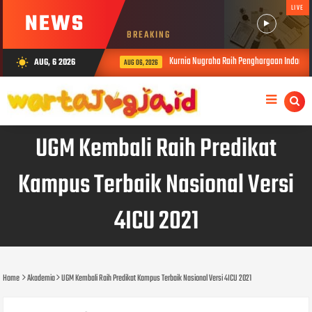
LIVE
NEWS
BREAKING
Kurnia Nugraha Raih Penghargaan Indonesia 
AUG, 6 2026
wb_sunny
AUG 06, 2026
UGM Kembali Raih Predikat
Kampus Terbaik Nasional Versi
4ICU 2021
Home
Akademia
UGM Kembali Raih Predikat Kampus Terbaik Nasional Versi 4ICU 2021