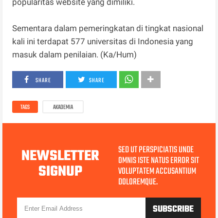
popularitas website yang dimiliki.
Sementara dalam pemeringkatan di tingkat nasional
kali ini terdapat 577 universitas di Indonesia yang
masuk dalam penilaian. (Ka/Hum)
SHARE
SHARE
TAGS
AKADEMIA
SED UT PERSPICIATIS UNDE
NEWSLETTER
OMNIS ISTE NATUS ERROR SIT
SIGNUP
VOLUPTATEM ACCUSANTIUM
DOLOREMQUE.