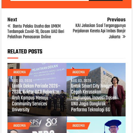
Next
Previous
KAI Jelaskan Soal Terganggunya
Bantu Pelaku Usaha dan UMKM
Perjalanan Kereta Api Imbas Banjir
Terdampak Covid-19, Dosen UAD Beri
Pelatihan Pemasaran Online
Jakarta
RELATED POSTS
AKADEMIA
AKADEMIA
AUG 03, 2026
AUG 03, 2026
Lantik Dekan Periode 2026–
Untuk Smart City hingga
2030, Rektor UAD Beberkan
Cegah Kerusakan
Arah Kampus Menuju
Lingkungan, Inovasi Dosen
Community Services
UNU Jogja Dongkrak
University
Performa Teknologi 6G
AKADEMIA
AKADEMIA