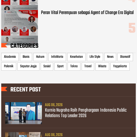
Peran Vital Perempuan sebagai Agent of Change Era Digital
CATEGORIES
Akademia
Bisnis
Hukum
InfoWarta
Kesehatan
Life Style
News
Otomotif
Polemik
Seputar Jogja
Sosial
Sport
Tekno
Travel
Wisata
Yogyakarta
RECENT POST
AUG 06, 2026
Kurnia Nugraha Raih Penghargaan Indonesia Public
Relations Top Leader 2026
AUG 06, 2026