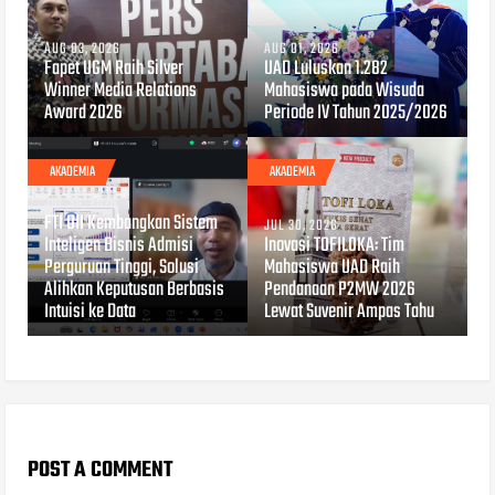
AUG 03, 2026
AUG 01, 2026
Fapet UGM Raih Silver
UAD Luluskan 1.282
Winner Media Relations
Mahasiswa pada Wisuda
Award 2026
Periode IV Tahun 2025/2026
AKADEMIA
AKADEMIA
JUL 30, 2026
FTI UII Kembangkan Sistem
JUL 30, 2026
Inteligen Bisnis Admisi
Inovasi TOFILOKA: Tim
Perguruan Tinggi, Solusi
Mahasiswa UAD Raih
Alihkan Keputusan Berbasis
Pendanaan P2MW 2026
Intuisi ke Data
Lewat Suvenir Ampas Tahu
POST A COMMENT