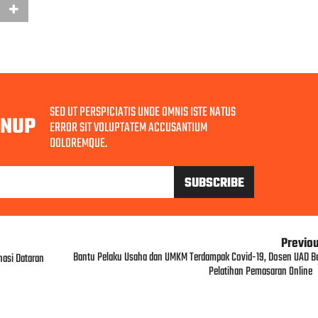
SED UT PERSPICIATIS UNDE OMNIS ISTE NATUS
GNUP
ERROR SIT VOLUPTATEM ACCUSANTIUM
DOLOREMQUE.
Previo
Bantu Pelaku Usaha dan UMKM Terdampak Covid-19, Dosen UAD Be
nasi Dataran
Pelatihan Pemasaran Online