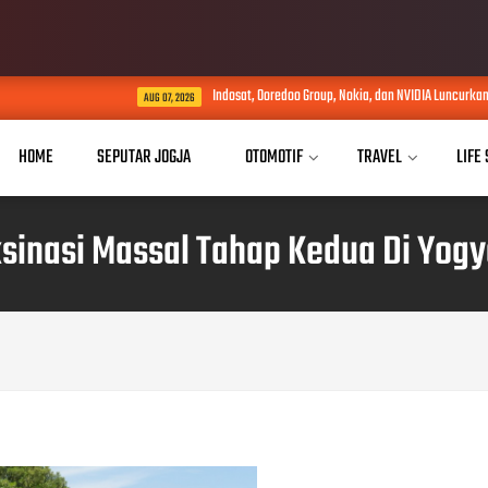
Indosat, Ooredoo Group, Nokia, dan NVIDIA Luncurkan Zankore by Ind
AUG 07, 2026
HOME
SEPUTAR JOGJA
OTOMOTIF
TRAVEL
LIFE
sinasi Massal Tahap Kedua Di Yogy