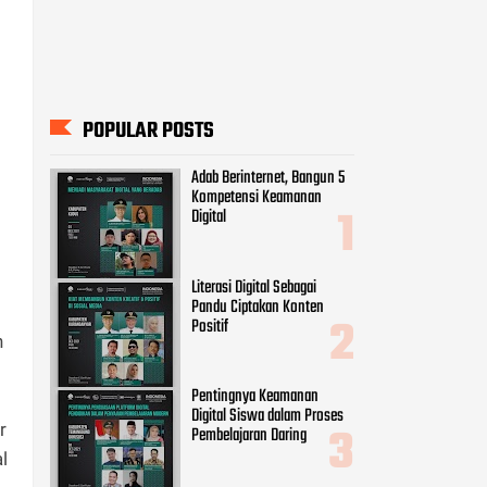
Literasi Digital Sebagai
Pandu Ciptakan Konten
Positif
Pentingnya Keamanan
Digital Siswa dalam Proses
Pembelajaran Daring
9 Cara Menghadapi Ujaran
Kebencian di Dunia Maya
n
Peran Vital Perempuan
sebagai Agent of Change Era
Digital
r
l
CATEGORIES