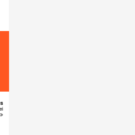
us
ri