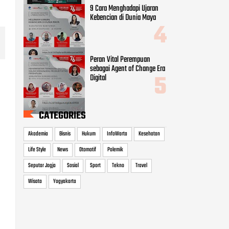
Akademia
Bisnis
Hukum
InfoWarta
Kesehatan
Life Style
News
Otomotif
Polemik
Seputar Jogja
Sosial
Sport
Tekno
Travel
Wisata
Yogyakarta