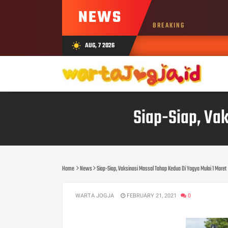
NEWS
BREAKING
AUG, 7 2026
wb_sunny
Siap-Siap, Vak
Home
News
Siap-Siap, Vaksinasi Massal Tahap Kedua Di Yogya Mulai 1 Maret
WARTA JOGJA
FEBRUARY 21, 2021
0