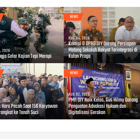
NEWS
AUG 04, 2026
Komisi D DPRD DIY Dorong Persiapan
Matang Sekolah Rakyat Terintegrasi di
, 2026
gja Gelar Kajian Tepi Merapi
Kulon Progo
NEWS
AUG 02, 2026
PMII DIY Naik Kelas, Gus Hilmy Dorong
, 2026
s Haru Pecah Saat 156 Karyawan
Penguatan Advokasi Hukum dan
rangkat ke Tanah Suci
Digitalisasi Gerakan