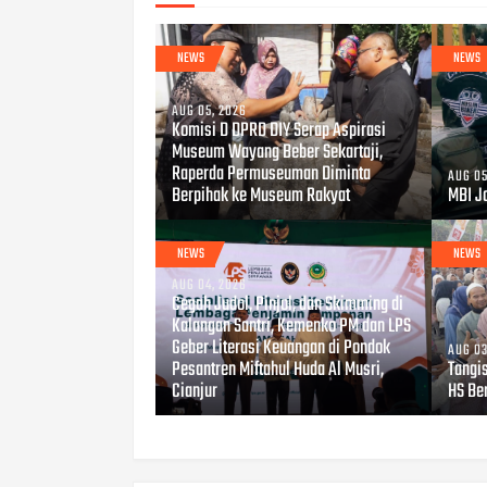
NEWS
NEWS
AUG 05, 2026
Komisi D DPRD DIY Serap Aspirasi
Museum Wayang Beber Sekartaji,
Raperda Permuseuman Diminta
AUG 05
Berpihak ke Museum Rakyat
MBI Jo
NEWS
NEWS
AUG 04, 2026
Cegah Judol, Pinjol, dan Skimming di
Kalangan Santri, Kemenko PM dan LPS
Geber Literasi Keuangan di Pondok
AUG 03
Pesantren Miftahul Huda Al Musri,
Tangi
Cianjur
HS Be