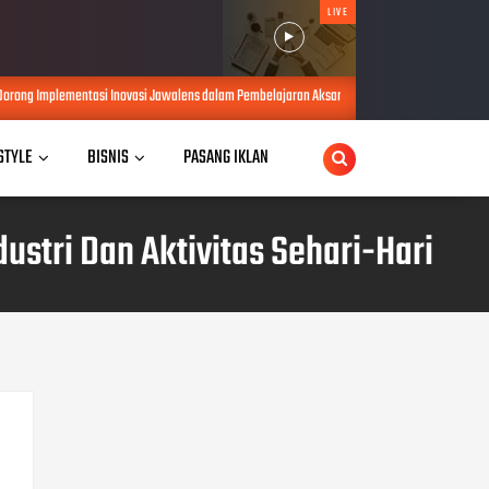
LIVE
i Inovasi Jawalens dalam Pembelajaran Aksara Jawa
Kurnia Nugraha Ra
AUG 06, 2026
 STYLE
BISNIS
PASANG IKLAN
stri Dan Aktivitas Sehari-Hari