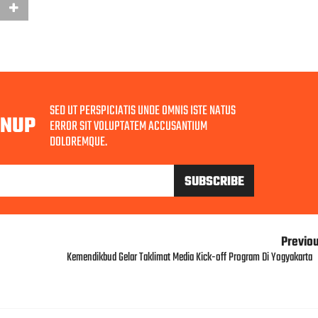
SED UT PERSPICIATIS UNDE OMNIS ISTE NATUS
GNUP
ERROR SIT VOLUPTATEM ACCUSANTIUM
DOLOREMQUE.
Previo
Kemendikbud Gelar Taklimat Media Kick-off Program Di Yogyakarta