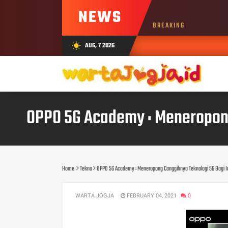
NEWS
BREAKING
AUG, 7 2026
wb_sunny
OPPO 5G Academy : Meneropong 
Home
Tekno
OPPO 5G Academy : Meneropong Canggihnya Teknologi 5G Bagi Ind
WARTA JOGJA
FEBRUARY 04, 2021
0