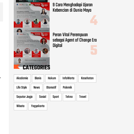
9 Cara Menghadapi Ujaran
Kebencian di Dunia Maya
Peran Vital Perempuan
sebagai Agent of Change Era
Digital
CATEGORIES
,
Akademia
Bisnis
Hukum
InfoWarta
Kesehatan
Life Style
News
Otomotif
Polemik
Seputar Jogja
Sosial
Sport
Tekno
Travel
Wisata
Yogyakarta