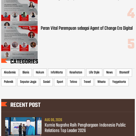
Peran Vital Perempuan sebagai Agent of Change Era Digital
CATEGORIES
Akademia
Bisnis
Hukum
InfoWarta
Kesehatan
Life Style
News
Otomotif
Polemik
Seputar Jogja
Sosial
Sport
Tekno
Travel
Wisata
Yogyakarta
RECENT POST
AUG 06, 2026
Kurnia Nugraha Raih Penghargaan Indonesia Public
Relations Top Leader 2026