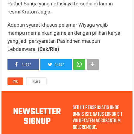
Pathet Sanga yang notasinya tersedia di laman
resmi Kraton Jagja.
Adapun syarat khusus pelamar Wiyaga wajib
mampu memainkan gamelan dengan pilihan karya
yang jadi persyaratan Pasindhen maupun
Lebdaswara.
(Cak/Rls)
SHARE
SHARE
TAGS
NEWS
SED UT PERSPICIATIS UNDE
NEWSLETTER
OMNIS ISTE NATUS ERROR SIT
SIGNUP
VOLUPTATEM ACCUSANTIUM
DOLOREMQUE.