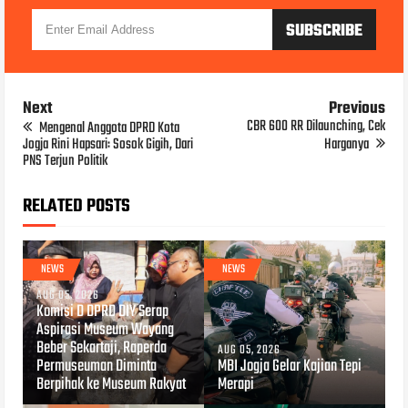
Next
Previous
CBR 600 RR Dilaunching, Cek
Mengenal Anggota DPRD Kota
Jogja Rini Hapsari: Sosok Gigih, Dari
Harganya
PNS Terjun Politik
RELATED POSTS
NEWS
NEWS
AUG 05, 2026
Komisi D DPRD DIY Serap
Aspirasi Museum Wayang
Beber Sekartaji, Raperda
AUG 05, 2026
Permuseuman Diminta
MBI Jogja Gelar Kajian Tepi
Berpihak ke Museum Rakyat
Merapi