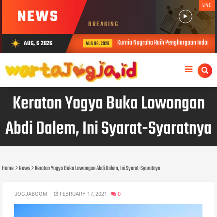
LIVE
NEWS
BREAKING
Kurnia Nugraha Raih Penghargaan Indonesia Pu
AUG, 6 2026
wb_sunny
AUG 06, 2026
Keraton Yogya Buka Lowongan
Abdi Dalem, Ini Syarat-Syaratnya
Home
News
Keraton Yogya Buka Lowongan Abdi Dalem, Ini Syarat-Syaratnya
JOGJABOOM
FEBRUARY 17, 2021
0