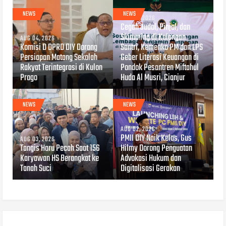
NEWS
NEWS
AUG 04, 2026
Cegah Judol, Pinjol, dan
Skimming di Kalangan
AUG 04, 2026
Komisi D DPRD DIY Dorong
Santri, Kemenko PM dan LPS
Persiapan Matang Sekolah
Geber Literasi Keuangan di
Rakyat Terintegrasi di Kulon
Pondok Pesantren Miftahul
Progo
Huda Al Musri, Cianjur
NEWS
NEWS
AUG 02, 2026
PMII DIY Naik Kelas, Gus
AUG 03, 2026
Tangis Haru Pecah Saat 156
Hilmy Dorong Penguatan
Karyawan HS Berangkat ke
Advokasi Hukum dan
Tanah Suci
Digitalisasi Gerakan