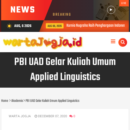
LIVE
NEWS
BREAKING
Kurnia Nugraha Raih Penghargaan Indonesia Public Re
AUG, 6 2026
wb_sunny
AUG 06, 2026
PBI UAD Gelar Kuliah Umum
Applied Linguistics
Home
Akademia
PBI UAD Gelar Kuliah Umum Applied Linguistics
WARTA JOGJA
DECEMBER 07, 2020
0