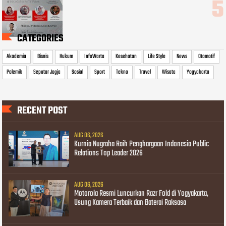
CATEGORIES
Akademia
Bisnis
Hukum
InfoWarta
Kesehatan
Life Style
News
Otomotif
Polemik
Seputar Jogja
Sosial
Sport
Tekno
Travel
Wisata
Yogyakarta
RECENT POST
AUG 06, 2026
Kurnia Nugraha Raih Penghargaan Indonesia Public
Relations Top Leader 2026
AUG 06, 2026
Motorola Resmi Luncurkan Razr Fold di Yogyakarta,
Usung Kamera Terbaik dan Baterai Raksasa