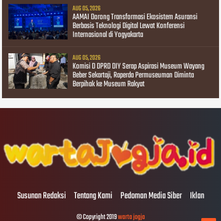
AUG 05, 2026
AAMAI Dorong Transformasi Ekosistem Asuransi
Berbasis Teknologi Digital Lewat Konferensi
Internasional di Yogyakarta
AUG 05, 2026
Komisi D DPRD DIY Serap Aspirasi Museum Wayang
Beber Sekartaji, Raperda Permuseuman Diminta
Berpihak ke Museum Rakyat
Susunan Redaksi
Tentang Kami
Pedoman Media Siber
Iklan
© Copyright 2019
warta jogja