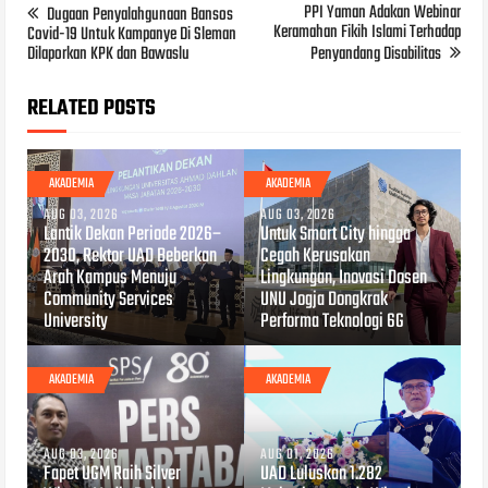
PPI Yaman Adakan Webinar
Dugaan Penyalahgunaan Bansos
Keramahan Fikih Islami Terhadap
Covid-19 Untuk Kampanye Di Sleman
Dilaporkan KPK dan Bawaslu
Penyandang Disabilitas
RELATED POSTS
AKADEMIA
AKADEMIA
AUG 03, 2026
AUG 03, 2026
Lantik Dekan Periode 2026–
Untuk Smart City hingga
2030, Rektor UAD Beberkan
Cegah Kerusakan
Arah Kampus Menuju
Lingkungan, Inovasi Dosen
Community Services
UNU Jogja Dongkrak
University
Performa Teknologi 6G
AKADEMIA
AKADEMIA
AUG 03, 2026
AUG 01, 2026
Fapet UGM Raih Silver
UAD Luluskan 1.282