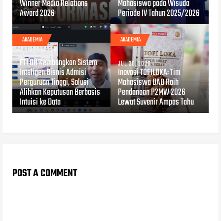
Winner Media Relations
Mahasiswa pada Wisuda
Award 2026
Periode IV Tahun 2025/2026
AKADEMIA
AKADEMIA
JUL 30, 2026
FTI UII Kembangkan Sistem
JUL 30, 2026
Inteligen Bisnis Admisi
Inovasi TOFILOKA: Tim
Perguruan Tinggi, Solusi
Mahasiswa UAD Raih
Alihkan Keputusan Berbasis
Pendanaan P2MW 2026
Intuisi ke Data
Lewat Suvenir Ampas Tahu
POST A COMMENT