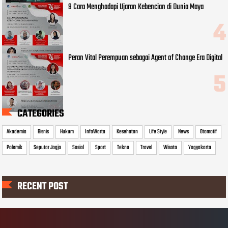
9 Cara Menghadapi Ujaran Kebencian di Dunia Maya
Peran Vital Perempuan sebagai Agent of Change Era Digital
CATEGORIES
Akademia
Bisnis
Hukum
InfoWarta
Kesehatan
Life Style
News
Otomotif
Polemik
Seputar Jogja
Sosial
Sport
Tekno
Travel
Wisata
Yogyakarta
RECENT POST