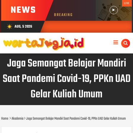
LIVE
NEWS
BREAKING
AUG, 5 2026
wb_sunny
Jaga Semangat Belajar Mandiri
Saat Pandemi Covid-19, PPKn UAD
Gelar Kuliah Umum
Home
Akademia
Jaga Semangat Belajar Mandiri Saat Pandemi Covid-19, PPKn UAD Gelar Kuliah Umum