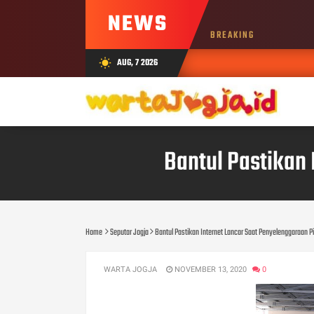
NEWS
BREAKING
AUG, 7 2026
wb_sunny
Bantul Pastikan
Home
Seputar Jogja
Bantul Pastikan Internet Lancar Saat Penyelenggaraan P
WARTA JOGJA
NOVEMBER 13, 2020
0