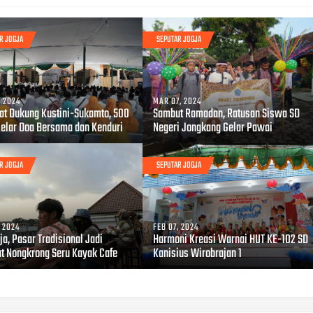
R JOGJA
SEPUTAR JOGJA
, 2024
MAR 07, 2024
at Dukung Kustini-Sukamto, 500
Sambut Ramadan, Ratusan Siswa SD
Gelar Doa Bersama dan Kenduri
Negeri Jongkang Gelar Pawai
R JOGJA
SEPUTAR JOGJA
, 2024
FEB 07, 2024
ja, Pasar Tradisional Jadi
Harmoni Kreasi Warnai HUT KE-102 SD
t Nongkrong Seru Kayak Cafe
Kanisius Wirobrajan 1