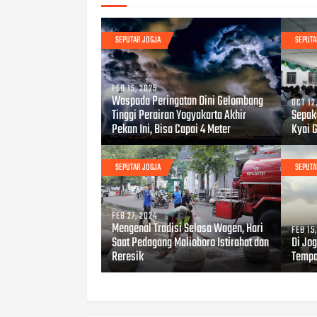
SEPUTAR JOGJA
SEPUTA
FEB 15, 2025
Waspada Peringatan Dini Gelombang
OCT 12
Tinggi Perairan Yogyakarta Akhir
Sepak
Pekan Ini, Bisa Capai 4 Meter
Kyai 
SEPUTAR JOGJA
SEPUTA
FEB 27, 2024
Mengenal Tradisi Selasa Wagen, Hari
FEB 15
Saat Pedagang Malioboro Istirahat dan
Di Jog
Reresik
Tempa