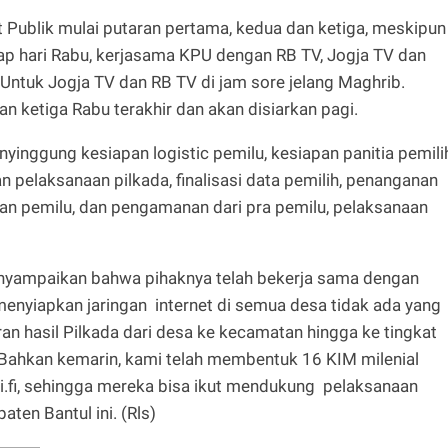
t Publik mulai putaran pertama, kedua dan ketiga, meskipun
tiap hari Rabu, kerjasama KPU dengan RB TV, Jogja TV dan
Untuk Jogja TV dan RB TV di jam sore jelang Maghrib.
n ketiga Rabu terakhir dan akan disiarkan pagi.
inggung kesiapan logistic pemilu, kesiapan panitia pemili
n pelaksanaan pilkada, finalisasi data pemilih, penanganan
an pemilu, dan pengamanan dari pra pemilu, pelaksanaan
nyampaikan bahwa pihaknya telah bekerja sama dengan
a menyiapkan jaringan internet di semua desa tidak ada yang
n hasil Pilkada dari desa ke kecamatan hingga ke tingkat
. Bahkan kemarin, kami telah membentuk 16 KIM milenial
.fi, sehingga mereka bisa ikut mendukung pelaksanaan
ten Bantul ini. (Rls)