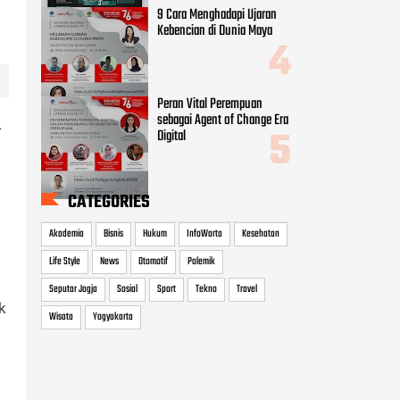
9 Cara Menghadapi Ujaran
Kebencian di Dunia Maya
Peran Vital Perempuan
sebagai Agent of Change Era
.
Digital
CATEGORIES
Akademia
Bisnis
Hukum
InfoWarta
Kesehatan
Life Style
News
Otomotif
Polemik
Seputar Jogja
Sosial
Sport
Tekno
Travel
k
Wisata
Yogyakarta