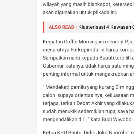
wilayah yang masih blankspot, ketersed
akan digunakan untuk pilkada ini.
Klasterisasi 4 Kawasan 
ALSO READ :
Kegiatan Coffie Morning ini menurut Pjs
menurutnya Forkopimda ini harus kompak
Sampaikan nanti kepada Bupati terpilih 
Gubernur, katanya, tidak harus satu mingg
penting informal untuk mengakrabkan a
" Mendekati pemilu yang kurang 3 mingg
calon supaya orientasinya, kekuasaan mon
terjaga, terkait Debat Akhir yang dilak
sudah menukik sedemikian rupa, saya h
mengendalikan diri, “ kata Budi Wiwobo.
Ketua KPU Bantul Didik Joko Nugroho m