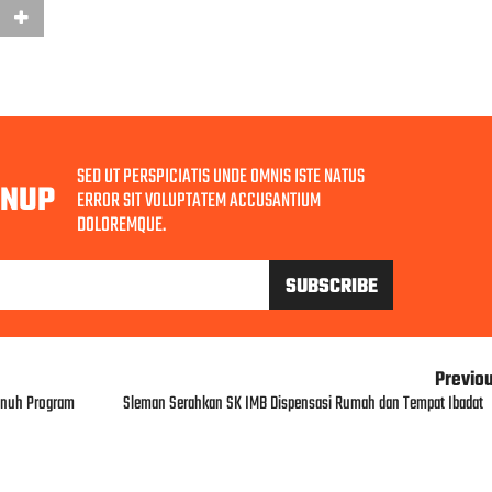
SED UT PERSPICIATIS UNDE OMNIS ISTE NATUS
GNUP
ERROR SIT VOLUPTATEM ACCUSANTIUM
DOLOREMQUE.
Previo
enuh Program
Sleman Serahkan SK IMB Dispensasi Rumah dan Tempat Ibadat