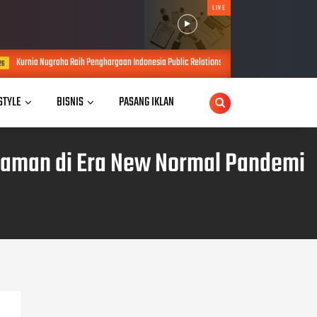
LIVE
ih Penghargaan Indonesia Public Relations Top Leader 2026
Motorola Re
AUG 06, 2026
 STYLE
BISNIS
PASANG IKLAN
yaman di Era New Normal Pandemi