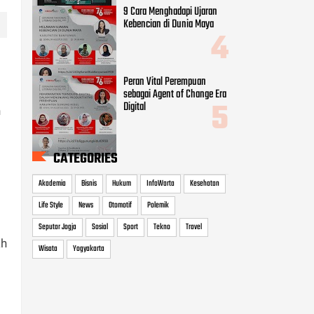
9 Cara Menghadapi Ujaran
Kebencian di Dunia Maya
Peran Vital Perempuan
sebagai Agent of Change Era
Digital
h
CATEGORIES
Akademia
Bisnis
Hukum
InfoWarta
Kesehatan
Life Style
News
Otomotif
Polemik
Seputar Jogja
Sosial
Sport
Tekno
Travel
ah
Wisata
Yogyakarta