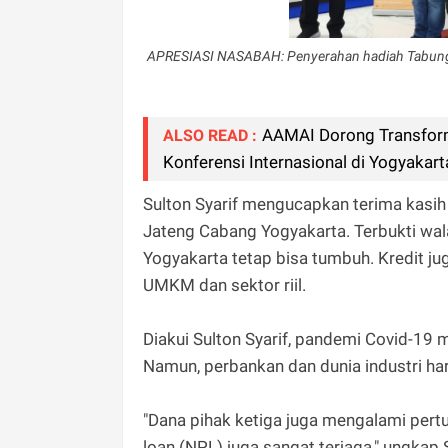
APRESIASI NASABAH: Penyerahan hadiah Tabunga
AAMAI Dorong Transform
ALSO READ :
Konferensi Internasional di Yogyakart
Sulton Syarif mengucapkan terima kasi
Jateng Cabang Yogyakarta. Terbukti wa
Yogyakarta tetap bisa tumbuh. Kredit j
UMKM dan sektor riil.
Diakui Sulton Syarif, pandemi Covid-
Namun, perbankan dan dunia industri h
"Dana pihak ketiga juga mengalami pert
loan (NPL) juga sangat terjaga," ungkap S