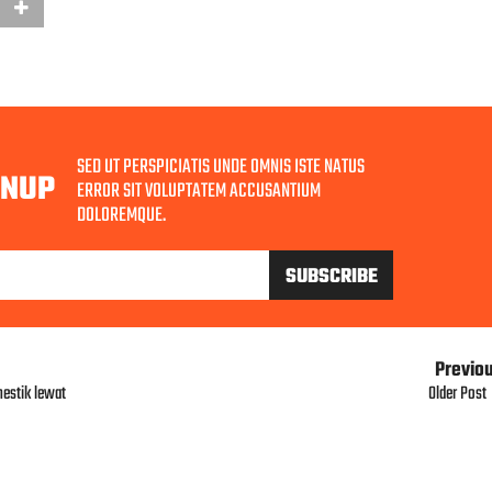
SED UT PERSPICIATIS UNDE OMNIS ISTE NATUS
GNUP
ERROR SIT VOLUPTATEM ACCUSANTIUM
DOLOREMQUE.
Previo
estik lewat
Older Post