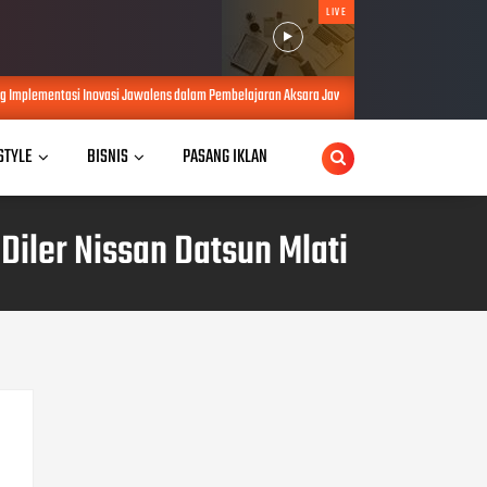
LIVE
ovasi Jawalens dalam Pembelajaran Aksara Jawa
Kurnia Nugraha Raih 
AUG 06, 2026
 STYLE
BISNIS
PASANG IKLAN
Diler Nissan Datsun Mlati