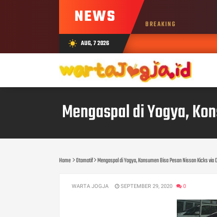
NEWS
BREAKING
AUG, 7 2026
wb_sunny
Mengaspal di Yogya, Kons
Home
Otomotif
Mengaspal di Yogya, Konsumen Bisa Pesan Nissan Kicks via Di
WARTA JOGJA
SEPTEMBER 29, 2020
0