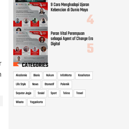
9 Cara Menghadapi Ujaran
Kebencian di Dunia Maya
,
Peran Vital Perempuan
sebagai Agent of Change Era
Digital
r
CATEGORIES
n
Akademia
Bisnis
Hukum
InfoWarta
Kesehatan
Life Style
News
Otomotif
Polemik
Seputar Jogja
Sosial
Sport
Tekno
Travel
Wisata
Yogyakarta