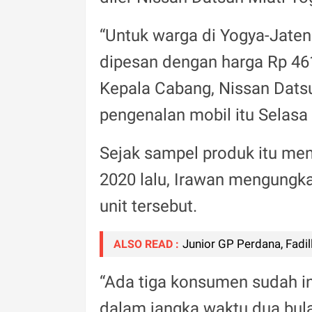
“Untuk warga di Yogya-Jateng
dipesan dengan harga Rp 461 
Kepala Cabang, Nissan Dats
pengenalan mobil itu Selasa
Sejak sampel produk itu me
2020 lalu, Irawan mengungk
unit tersebut.
Junior GP Perdana, Fadi
ALSO READ :
“Ada tiga konsumen sudah i
dalam jangka waktu dua bula