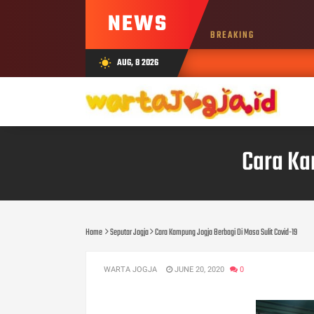
NEWS
BREAKING
AUG, 8 2026
wb_sunny
Cara Ka
Home
Seputar Jogja
Cara Kampung Jogja Berbagi Di Masa Sulit Covid-19
WARTA JOGJA
JUNE 20, 2020
0