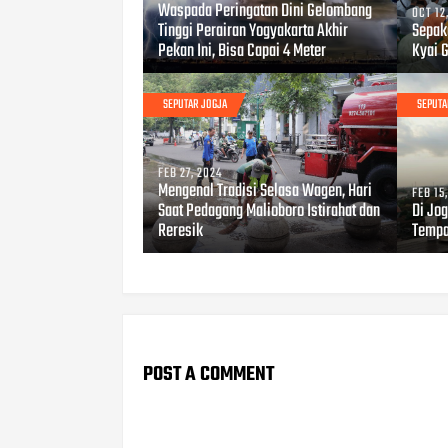
Waspada Peringatan Dini Gelombang
OCT 12
Tinggi Perairan Yogyakarta Akhir
Sepak
Pekan Ini, Bisa Capai 4 Meter
Kyai 
SEPUTAR JOGJA
SEPUTA
FEB 27, 2024
Mengenal Tradisi Selasa Wagen, Hari
FEB 15
Saat Pedagang Malioboro Istirahat dan
Di Jog
Reresik
Tempa
POST A COMMENT