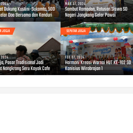
, 2024
MAR 07, 2024
at Dukung Kustini-Sukamto, 500
Sambut Ramadan, Ratusan Siswa SD
Gelar Doa Bersama dan Kenduri
Negeri Jongkang Gelar Pawai
R JOGJA
SEPUTAR JOGJA
, 2024
FEB 07, 2024
ja, Pasar Tradisional Jadi
Harmoni Kreasi Warnai HUT KE-102 SD
t Nongkrong Seru Kayak Cafe
Kanisius Wirobrajan 1