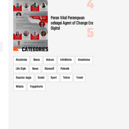
Peran Vital Perempuan
sebagai Agent of Change Era
Digital
CATEGORIES
Akademia
Bisnis
Hukum
InfoWarta
Kesehatan
Life Style
News
Otomotif
Polemik
Seputar Jogja
Sosial
Sport
Tekno
Travel
Wisata
Yogyakarta