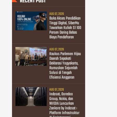
RECENT POST
AUG 07, 2026
Buka Akses Pendidikan
Tinggi Digital, SiberMu
Tawarkan Kuliah S1 100
Persen Daring Bebas
Biaya Pendaftaran
AUG 07, 2026
Kaukus Parlemen Hijau
Daerah Sepakati
Deklarasi Yogyakarta,
Rumuskan Sejumlah
Solusi di Tengah
Efisiensi Anggaran
AUG 07, 2026
Indosat, Ooredoo
Group, Nokia, dan
NVIDIA Luncurkan
Zankore by Indosat :
Platform Infrastruktur