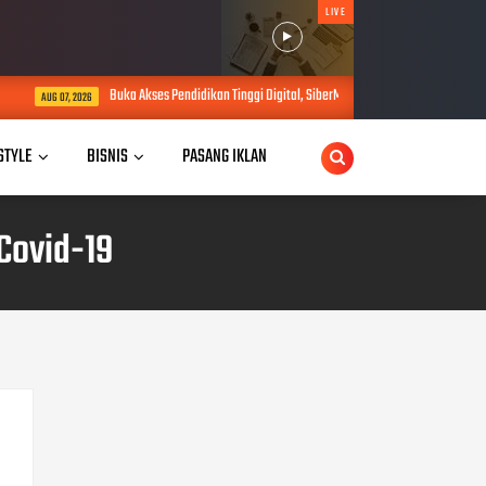
LIVE
a Akses Pendidikan Tinggi Digital, SiberMu Tawarkan Kuliah S1 100 Persen Daring Bebas Biay
 STYLE
BISNIS
PASANG IKLAN
Covid-19