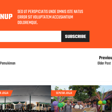
SED UT PERSPICIATIS UNDE OMNIS ISTE NATUS
GNUP
ERROR SIT VOLUPTATEM ACCUSANTIUM
DOLOREMQUE.
Previo
e Pemukiman
Older Post
R JOGJA
SEPUTAR JOGJA