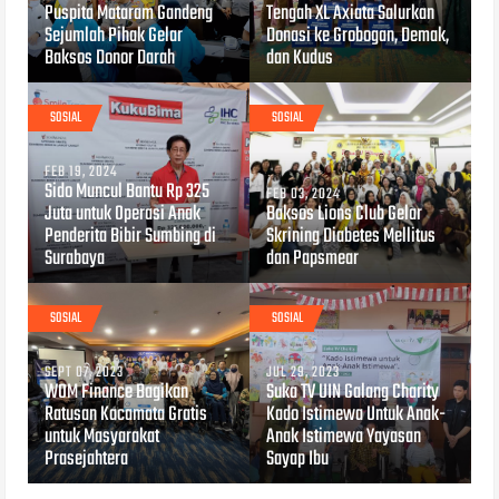
Puspita Mataram Gandeng
Tengah XL Axiata Salurkan
Sejumlah Pihak Gelar
Donasi ke Grobogan, Demak,
Baksos Donor Darah
dan Kudus
SOSIAL
SOSIAL
FEB 19, 2024
Sido Muncul Bantu Rp 325
FEB 03, 2024
Juta untuk Operasi Anak
Baksos Lions Club Gelar
Penderita Bibir Sumbing di
Skrining Diabetes Mellitus
Surabaya
dan Papsmear
SOSIAL
SOSIAL
SEPT 07, 2023
JUL 29, 2023
WOM Finance Bagikan
Suka TV UIN Galang Charity
Ratusan Kacamata Gratis
Kado Istimewa Untuk Anak-
untuk Masyarakat
Anak Istimewa Yayasan
Prasejahtera
Sayap Ibu