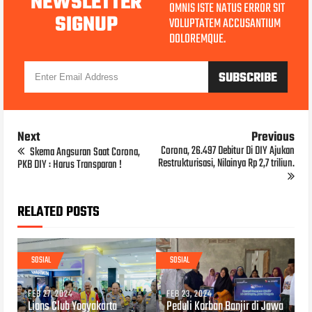
NEWSLETTER
OMNIS ISTE NATUS ERROR SIT
SIGNUP
VOLUPTATEM ACCUSANTIUM
DOLOREMQUE.
Next
Previous
Corona, 26.497 Debitur Di DIY Ajukan
Skema Angsuran Saat Corona,
Restrukturisasi, Nilainya Rp 2,7 triliun.
PKB DIY : Harus Transparan !
RELATED POSTS
SOSIAL
SOSIAL
FEB 27, 2024
FEB 23, 2024
Lions Club Yogyakarta
Peduli Korban Banjir di Jawa