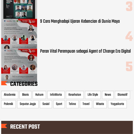
9 Cara Menghadapi Ujaran Kebencian di Dunia Maya
Peran Vital Perempuan sebagai Agent of Change Era Digital
CATEGORIES
Akademia
Bisnis
Hukum
InfoWarta
Kesehatan
Life Style
News
Otomotif
Polemik
Seputar Jogja
Sosial
Sport
Tekno
Travel
Wisata
Yogyakarta
RECENT POST