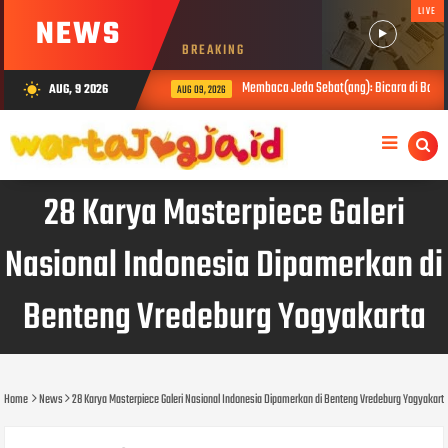
LIVE
NEWS
BREAKING
Membaca Jeda Sebat(ang): Bicara di Balik Asap Ka
AUG, 9 2026
wb_sunny
AUG 09, 2026
28 Karya Masterpiece Galeri
Nasional Indonesia Dipamerkan di
Benteng Vredeburg Yogyakarta
Home
News
28 Karya Masterpiece Galeri Nasional Indonesia Dipamerkan di Benteng Vredeburg Yogyakart