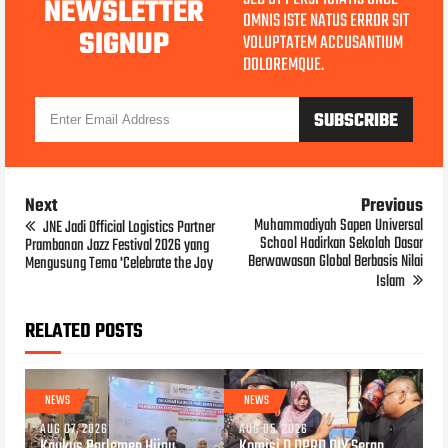
NEWSLETTER
OMNIS ISTE NATUS ERROR SIT
SIGNUP
VOLUPTATEM ACCUSANTIUM
DOLOREMQUE.
Next
Previous
Muhammadiyah Sapen Universal
JNE Jadi Official Logistics Partner
School Hadirkan Sekolah Dasar
Prambanan Jazz Festival 2026 yang
Berwawasan Global Berbasis Nilai
Mengusung Tema 'Celebrate the Joy
Islam
RELATED POSTS
NEWS
NEWS
AUG 07, 2026
AUG 05, 2026
Kaukus Parlemen Hijau
Komisi D DPRD DIY Serap