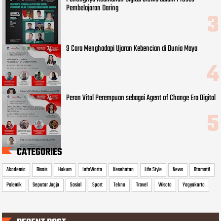
Pembelajaran Daring
9 Cara Menghadapi Ujaran Kebencian di Dunia Maya
Peran Vital Perempuan sebagai Agent of Change Era Digital
CATEGORIES
Akademia
Bisnis
Hukum
InfoWarta
Kesehatan
Life Style
News
Otomotif
Polemik
Seputar Jogja
Sosial
Sport
Tekno
Travel
Wisata
Yogyakarta