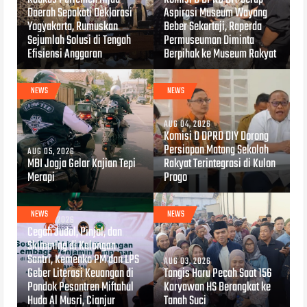
Daerah Sepakati Deklarasi
Aspirasi Museum Wayang
Yogyakarta, Rumuskan
Beber Sekartaji, Raperda
Sejumlah Solusi di Tengah
Permuseuman Diminta
Efisiensi Anggaran
Berpihak ke Museum Rakyat
NEWS
NEWS
AUG 04, 2026
Komisi D DPRD DIY Dorong
Persiapan Matang Sekolah
AUG 05, 2026
MBI Jogja Gelar Kajian Tepi
Rakyat Terintegrasi di Kulon
Merapi
Progo
NEWS
NEWS
AUG 04, 2026
Cegah Judol, Pinjol, dan
Skimming di Kalangan
Santri, Kemenko PM dan LPS
AUG 03, 2026
Geber Literasi Keuangan di
Tangis Haru Pecah Saat 156
Pondok Pesantren Miftahul
Karyawan HS Berangkat ke
Huda Al Musri, Cianjur
Tanah Suci