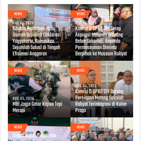
NEWS
NEWS
AUG 07, 2026
AUG 05, 2026
Kaukus Parlemen Hijau
Komisi D DPRD DIY Serap
Daerah Sepakati Deklarasi
Aspirasi Museum Wayang
Yogyakarta, Rumuskan
Beber Sekartaji, Raperda
Sejumlah Solusi di Tengah
Permuseuman Diminta
Efisiensi Anggaran
Berpihak ke Museum Rakyat
NEWS
NEWS
AUG 04, 2026
Komisi D DPRD DIY Dorong
Persiapan Matang Sekolah
AUG 05, 2026
MBI Jogja Gelar Kajian Tepi
Rakyat Terintegrasi di Kulon
Merapi
Progo
NEWS
NEWS
AUG 04, 2026
Cegah Judol, Pinjol, dan