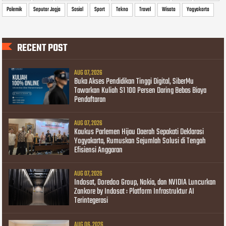
Polemik
Seputar Jogja
Sosial
Sport
Tekno
Travel
Wisata
Yogyakarta
RECENT POST
AUG 07, 2026
Buka Akses Pendidikan Tinggi Digital, SiberMu
Tawarkan Kuliah S1 100 Persen Daring Bebas Biaya
Pendaftaran
AUG 07, 2026
Kaukus Parlemen Hijau Daerah Sepakati Deklarasi
Yogyakarta, Rumuskan Sejumlah Solusi di Tengah
Efisiensi Anggaran
AUG 07, 2026
Indosat, Ooredoo Group, Nokia, dan NVIDIA Luncurkan
Zankore by Indosat : Platform Infrastruktur AI
Terintegerasi
AUG 06, 2026