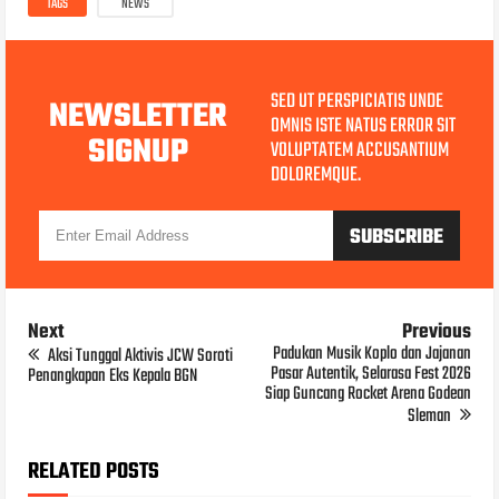
TAGS
NEWS
SED UT PERSPICIATIS UNDE
NEWSLETTER
OMNIS ISTE NATUS ERROR SIT
SIGNUP
VOLUPTATEM ACCUSANTIUM
DOLOREMQUE.
Next
Previous
Padukan Musik Koplo dan Jajanan
Aksi Tunggal Aktivis JCW Soroti
Pasar Autentik, Selarasa Fest 2026
Penangkapan Eks Kepala BGN
Siap Guncang Rocket Arena Godean
Sleman
RELATED POSTS