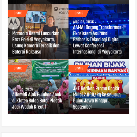
BISNIS
BISNIS
AUG 05, 2026
AAMAI Dorong Transformasi
AUG 06, 2026
Motorola Resmi Luncurkan
Ekosistem Asuransi
Razr Fold di Yogyakarta,
Berbasis Teknologi Digital
Usung Kamera Terbaik dan
Lewat Konferensi
Baterai Raksasa
Internasional di Yogyakarta
BISNIS
BISNIS
AUG 03, 2026
JNE Berikan Promo Ongkir
AUG 04, 2026
Alfamidi Ajak Puluhan Anak
Mulai 2.000/kg ke seluruh
di Klaten Sulap Botol Plastik
Pulau Jawa Hingga
Jadi Wadah Kreatif
September