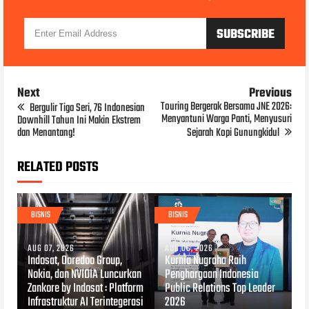
Next
Previous
Touring Bergerak Bersama JNE 2026:
Bergulir Tiga Seri, 76 Indonesian
Menyantuni Warga Panti, Menyusuri
Downhill Tahun Ini Makin Ekstrem
dan Menantang!
Sejarah Kopi Gunungkidul
RELATED POSTS
BISNIS
BISNIS
AUG 07, 2026
AUG 06, 2026
Indosat, Ooredoo Group,
Kurnia Nugraha Raih
Nokia, dan NVIDIA Luncurkan
Penghargaan Indonesia
Zankore by Indosat : Platform
Public Relations Top Leader
Infrastruktur AI Terintegerasi
2026