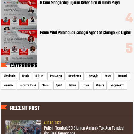
9 Cara Menghadapi Ujaran Kebencian di Dunia Maya
Peran Vital Perempuan sebagai Agent of Change Era Digital
CATEGORIES
Akademia
Bisnis
Hukum
InfoWarta
Kesehatan
Life Style
News
Otomotif
Polemik
Seputar Jogja
Sosial
Sport
Tekno
Travel
Wisata
Yogyakarta
RECENT POST
AUG 09, 2026
Polisi : Tembok SD Sleman Ambruk Tak Ada Fondasi
dan Besi Penyangga