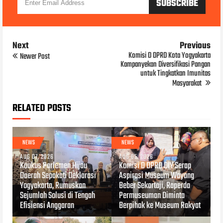
Next
Previous
Komisi D DPRD Kota Yogyakarta
Newer Post
Kampanyekan Diversifikasi Pangan
untuk Tingkatkan Imunitas
Masyarakat
RELATED POSTS
NEWS
NEWS
AUG 07, 2026
AUG 05, 2026
Kaukus Parlemen Hijau
Komisi D DPRD DIY Serap
Daerah Sepakati Deklarasi
Aspirasi Museum Wayang
Yogyakarta, Rumuskan
Beber Sekartaji, Raperda
Sejumlah Solusi di Tengah
Permuseuman Diminta
Efisiensi Anggaran
Berpihak ke Museum Rakyat