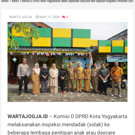
Home
News
Komisi D DPRD Kota Yogyakarta Sidak Sejumlah Daycare dan Siapkan Regulasi Perketat Izin O
WARTA JOGJA
MAY 11, 2026
0
WARTAJOGJA.ID
– Komisi D DPRD Kota Yogyakarta
melaksanakan inspeksi mendadak (sidak) ke
beberapa lembaga penitipan anak atau daycare