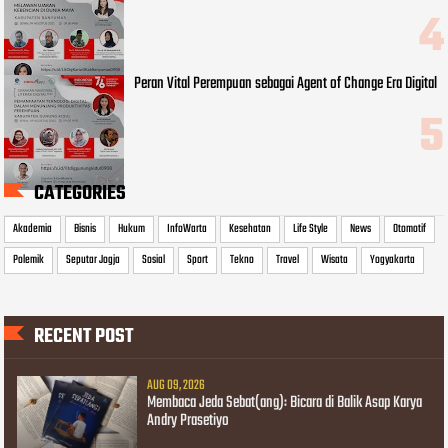
Peran Vital Perempuan sebagai Agent of Change Era Digital
CATEGORIES
Akademia
Bisnis
Hukum
InfoWarta
Kesehatan
Life Style
News
Otomotif
Polemik
Seputar Jogja
Sosial
Sport
Tekno
Travel
Wisata
Yogyakarta
RECENT POST
AUG 09, 2026
Membaca Jeda Sebat(ang): Bicara di Balik Asap Karya
Andry Prasetiyo