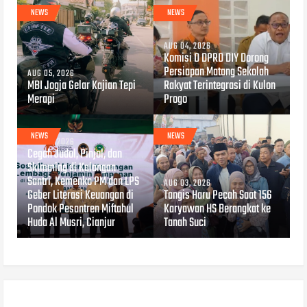
NEWS
NEWS
AUG 04, 2026
Komisi D DPRD DIY Dorong
Persiapan Matang Sekolah
AUG 05, 2026
MBI Jogja Gelar Kajian Tepi
Rakyat Terintegrasi di Kulon
Merapi
Progo
NEWS
NEWS
AUG 04, 2026
Cegah Judol, Pinjol, dan
Skimming di Kalangan
Santri, Kemenko PM dan LPS
AUG 03, 2026
Geber Literasi Keuangan di
Tangis Haru Pecah Saat 156
Pondok Pesantren Miftahul
Karyawan HS Berangkat ke
Huda Al Musri, Cianjur
Tanah Suci