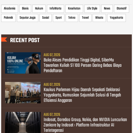
Akademia
Bisnis
Hukum
InfoWarta
Kesehatan
Life Style
News
Otomotif
Polemik
Seputar Jogja
Sosial
Sport
Tekno
Travel
Wisata
Yogyakarta
RECENT POST
AUG 07, 2026
Buka Akses Pendidikan Tinggi Digital, SiberMu
Tawarkan Kuliah S1 100 Persen Daring Bebas Biaya
Pendaftaran
AUG 07, 2026
Kaukus Parlemen Hijau Daerah Sepakati Deklarasi
Yogyakarta, Rumuskan Sejumlah Solusi di Tengah
Efisiensi Anggaran
AUG 07, 2026
Indosat, Ooredoo Group, Nokia, dan NVIDIA Luncurkan
Zankore by Indosat : Platform Infrastruktur AI
Terintegerasi