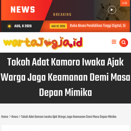
LIVE
NEWS
BREAKING
Buka Akses Pendidikan Tinggi Digital, SiberMu 
AUG, 8 2026
wb_sunny
AUG 07, 2026
Tokoh Adat Kamoro Iwaka Ajak
Warga Jaga Keamanan Demi Masa
Depan Mimika
Home
News
Tokoh Adat Kamoro Iwaka Ajak Warga Jaga Keamanan Demi Masa Depan Mimika