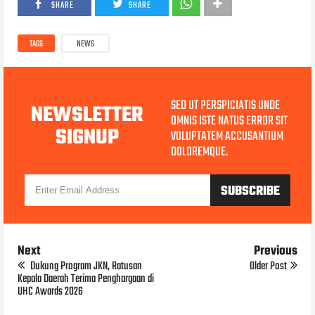
SHARE
SHARE
TAGS
NEWS
SED UT PERSPICIATIS UNDE
NEWSLETTER
OMNIS ISTE NATUS ERROR SIT
SIGNUP
VOLUPTATEM ACCUSANTIUM
DOLOREMQUE.
Next
Previous
Dukung Program JKN, Ratusan
Older Post
Kepala Daerah Terima Penghargaan di
UHC Awards 2026