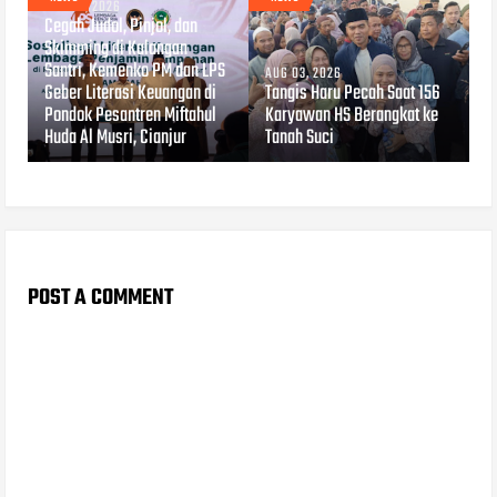
AUG 04, 2026
Cegah Judol, Pinjol, dan
Skimming di Kalangan
Santri, Kemenko PM dan LPS
AUG 03, 2026
Geber Literasi Keuangan di
Tangis Haru Pecah Saat 156
Pondok Pesantren Miftahul
Karyawan HS Berangkat ke
Huda Al Musri, Cianjur
Tanah Suci
POST A COMMENT