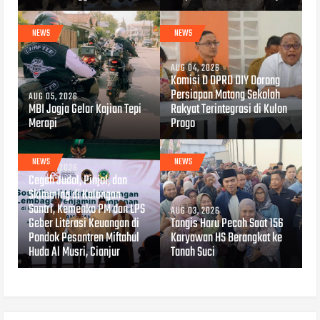
NEWS
NEWS
AUG 04, 2026
Komisi D DPRD DIY Dorong
Persiapan Matang Sekolah
AUG 05, 2026
MBI Jogja Gelar Kajian Tepi
Rakyat Terintegrasi di Kulon
Merapi
Progo
NEWS
NEWS
AUG 04, 2026
Cegah Judol, Pinjol, dan
Skimming di Kalangan
Santri, Kemenko PM dan LPS
AUG 03, 2026
Geber Literasi Keuangan di
Tangis Haru Pecah Saat 156
Pondok Pesantren Miftahul
Karyawan HS Berangkat ke
Huda Al Musri, Cianjur
Tanah Suci