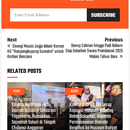
Next
Previous
Denny Caknan hingga Padi Reborn
Sinergi Musisi Jogja dalam Konser
Siap Getarkan Swara Prambanan 2025
HS "Hanyengkuyung Sumatra" untuk
Korban Bencana
Malam Tahun Baru
RELATED POSTS
NEWS
NEWS
AUG 07, 2026
AUG 05, 2026
Kaukus Parlemen Hijau
Komisi D DPRD DIY Serap
Daerah Sepakati Deklarasi
Aspirasi Museum Wayang
Yogyakarta, Rumuskan
Beber Sekartaji, Raperda
Sejumlah Solusi di Tengah
Permuseuman Diminta
Efisiensi Anggaran
Berpihak ke Museum Rakyat