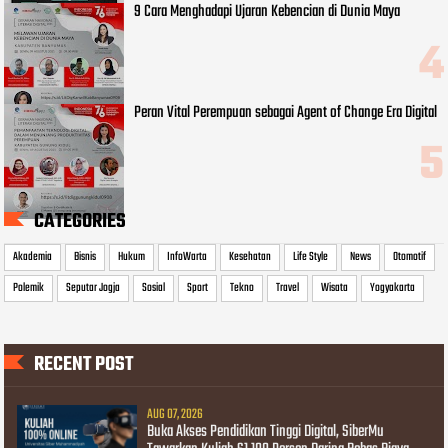
9 Cara Menghadapi Ujaran Kebencian di Dunia Maya
Peran Vital Perempuan sebagai Agent of Change Era Digital
CATEGORIES
Akademia
Bisnis
Hukum
InfoWarta
Kesehatan
Life Style
News
Otomotif
Polemik
Seputar Jogja
Sosial
Sport
Tekno
Travel
Wisata
Yogyakarta
RECENT POST
AUG 07, 2026
Buka Akses Pendidikan Tinggi Digital, SiberMu