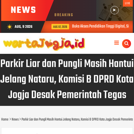
LIVE
NEWS
BREAKING
Buka Akses Pendidikan Tinggi Digital, Sibe
AUG, 9 2026
wb_sunny
AUG 07, 2026
Parkir Liar dan Pungli Masih Hantui
Jelang Nataru, Komisi B DPRD Kota
Jogja Desak Pemerintah Tegas
Home
News
Parkir Liar dan Pungli Masih Hantui Jelang Nataru, Komisi B DPRD Kota Jogja Desak Pemerinta