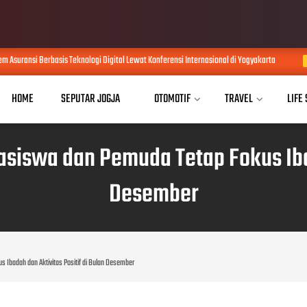
Digital Lewat Konferensi Internasional di Yogyakarta
Komisi D DPRD D
AUG 05, 2026
HOME
SEPUTAR JOGJA
OTOMOTIF
TRAVEL
LIFE
swa dan Pemuda Tetap Fokus Ibada
Desember
badah dan Aktivitas Positif di Bulan Desember