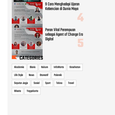
9 Cara Menghadapi Ujaran
Kebencian di Dunia Maya
Peran Vital Perempuan
sebagai Agent of Change Era
Digital
CATEGORIES
Akademia
Bisnis
Hukum
InfoWarta
Kesehatan
Life Style
News
Otomotif
Polemik
Seputar Jogja
Sosial
Sport
Tekno
Travel
Wisata
Yogyakarta