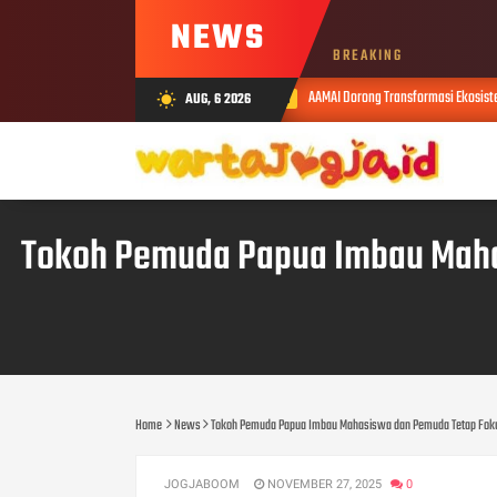
NEWS
BREAKING
AAMAI Dorong Transformasi Ekosistem Asuransi Berbasis Teknologi 
AUG, 6 2026
wb_sunny
AUG 05, 2026
Tokoh Pemuda Papua Imbau Mahasi
Home
News
Tokoh Pemuda Papua Imbau Mahasiswa dan Pemuda Tetap Fokus I
JOGJABOOM
NOVEMBER 27, 2025
0