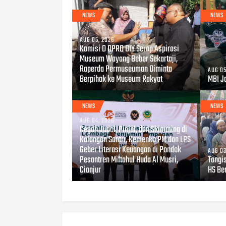
NEWS
NEWS
AUG 05, 2026
Komisi D DPRD DIY Serap Aspirasi
Museum Wayang Beber Sekartaji,
Raperda Permuseuman Diminta
AUG 05
Berpihak ke Museum Rakyat
MBI Jo
NEWS
NEWS
AUG 04, 2026
Cegah Judol, Pinjol, dan Skimming di
Kalangan Santri, Kemenko PM dan LPS
Geber Literasi Keuangan di Pondok
AUG 03
Pesantren Miftahul Huda Al Musri,
Tangi
Cianjur
HS Be