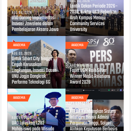
AUG 03, 2026
Lantik Dekan Periode 2026–
2030, Rektor UAD Beberkan
AUG 06, 2026
USD Dorong Implementasi
Arah Kampus Menuju
Inovasi Jawalens dalam
Community Services
Pembelajaran Aksara Jawa
University
AKADEMIA
AKADEMIA
AUG 03, 2026
Untuk Smart City hingga
Cegah Kerusakan
AUG 03, 2026
Lingkungan, Inovasi Dosen
Fapet UGM Raih Silver
UNU Jogja Dongkrak
Winner Media Relations
Performa Teknologi 6G
Award 2026
AKADEMIA
AKADEMIA
JUL 30, 2026
FTI UII Kembangkan Sistem
Inteligen Bisnis Admisi
AUG 01, 2026
UAD Luluskan 1.282
Perguruan Tinggi, Solusi
Mahasiswa pada Wisuda
Alihkan Keputusan Berbasis