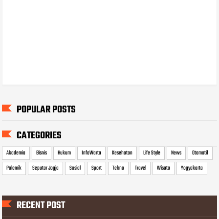
POPULAR POSTS
CATEGORIES
Akademia
Bisnis
Hukum
InfoWarta
Kesehatan
Life Style
News
Otomotif
Polemik
Seputar Jogja
Sosial
Sport
Tekno
Travel
Wisata
Yogyakarta
RECENT POST