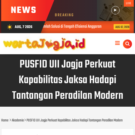
LIVE
NEWS
BREAKING
karta, Rumuskan Sejumlah Solusi di Tengah Efisiensi Anggaran
Indosat,
AUG, 7 2026
wb_sunny
AUG 07, 2026
PUSFID UII Jogja Perkuat
Kapabilitas Jaksa Hadapi
Tantangan Peradilan Modern
Home
Akademia
PUSFID UII Jogja Perkuat Kapabilitas Jaksa Hadapi Tantangan Peradilan Modern