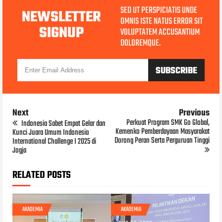
SED UT PERSPICIATIS UNDE
NEWSLETTER
OMNIS ISTE NATUS ERROR SIT
SIGNUP
VOLUPTATEM ACCUSANTIUM
DOLOREMQUE.
Next
Previous
Perkuat Program SMK Go Global,
Indonesia Sabet Empat Gelar dan
Kemenko Pemberdayaan Masyarakat
Kunci Juara Umum Indonesia
Dorong Peran Serta Perguruan Tinggi
International Challenge I 2025 di
Jogja
RELATED POSTS
AKADEMIA
AKADEMIA