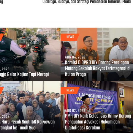
ng
Olahraga, Budaya, dan Strategi Pemasaran Generasi Muda
NEWS
AUG 04, 2026
Komisi D DPRD DIY Dorong Persiapan
Matang Sekolah Rakyat Terintegrasi di
, 2026
gja Gelar Kajian Tepi Merapi
Kulon Progo
NEWS
AUG 02, 2026
PMII DIY Naik Kelas, Gus Hilmy Dorong
, 2026
s Haru Pecah Saat 156 Karyawan
Penguatan Advokasi Hukum dan
rangkat ke Tanah Suci
Digitalisasi Gerakan