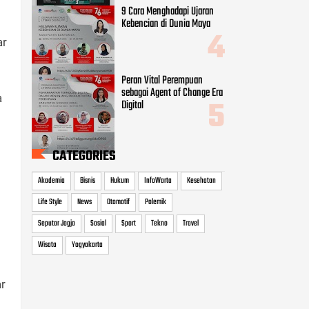
9 Cara Menghadapi Ujaran
Kebencian di Dunia Maya
ar
Peran Vital Perempuan
sebagai Agent of Change Era
a
Digital
CATEGORIES
Akademia
Bisnis
Hukum
InfoWarta
Kesehatan
Life Style
News
Otomotif
Polemik
Seputar Jogja
Sosial
Sport
Tekno
Travel
Wisata
Yogyakarta
ar