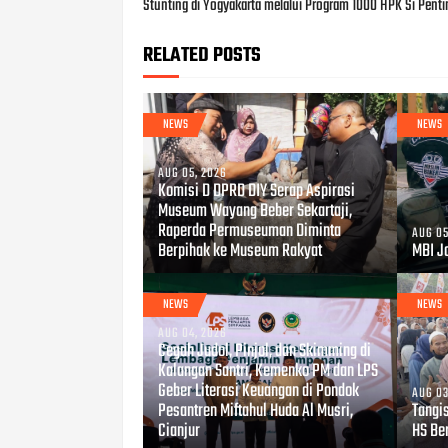
Stunting di Yogyakarta melalui Program 1000 HPK Si Penti
RELATED POSTS
NEWS
NEWS
AUG 05, 2026
Komisi D DPRD DIY Serap Aspirasi
Museum Wayang Beber Sekartaji,
Raperda Permuseuman Diminta
AUG 05
Berpihak ke Museum Rakyat
MBI Jo
NEWS
NEWS
AUG 04, 2026
Cegah Judol, Pinjol, dan Skimming di
Kalangan Santri, Kemenko PM dan LPS
Geber Literasi Keuangan di Pondok
AUG 03
Pesantren Miftahul Huda Al Musri,
Tangi
Cianjur
HS Be