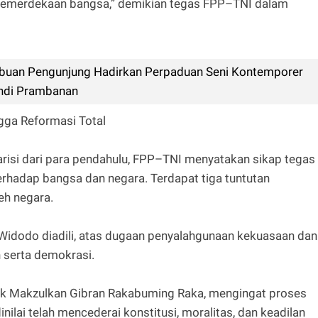
kemerdekaan bangsa,” demikian tegas FPP–TNI dalam
Ribuan Pengunjung Hadirkan Perpaduan Seni Kontemporer
andi Prambanan
gga Reformasi Total
risi dari para pendahulu, FPP–TNI menyatakan sikap tegas
rhadap bangsa dan negara. Terdapat tiga tuntutan
eh negara.
idodo diadili, atas dugaan penyalahgunaan kekuasaan dan
n serta demokrasi.
uk Makzulkan Gibran Rakabuming Raka, mengingat proses
ilai telah mencederai konstitusi, moralitas, dan keadilan