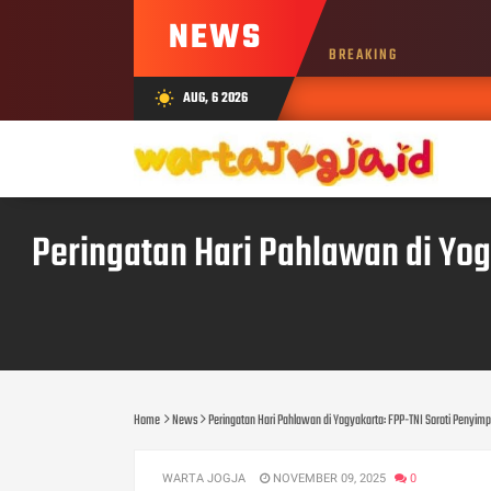
NEWS
BREAKING
AUG, 6 2026
wb_sunny
Peringatan Hari Pahlawan di Yog
Home
News
Peringatan Hari Pahlawan di Yogyakarta: FPP-TNI Soroti Penyimp
WARTA JOGJA
NOVEMBER 09, 2025
0