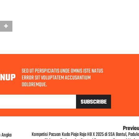
SED UT PERSPICIATIS UNDE OMNIS ISTE NATUS
GNUP
ERROR SIT VOLUPTATEM ACCUSANTIUM
DOLOREMQUE.
Previo
Kompetisi Pacuan Kuda Piaja Raja HB X 2025 di SSA Bantul, Paduk
n Angka