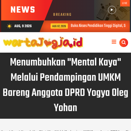
LIVE
NEWS
BREAKING
Buka Akses Pendidikan Tinggi Digital, Sibe
AUG, 9 2026
wb_sunny
AUG 07, 2026
Menumbuhkan "Mental Kaya"
Melalui Pendampingan UMKM
Bareng Anggota DPRD Yogya Oleg
Yohan