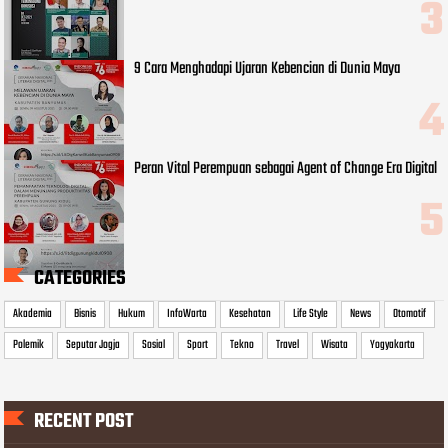
9 Cara Menghadapi Ujaran Kebencian di Dunia Maya
Peran Vital Perempuan sebagai Agent of Change Era Digital
CATEGORIES
Akademia
Bisnis
Hukum
InfoWarta
Kesehatan
Life Style
News
Otomotif
Polemik
Seputar Jogja
Sosial
Sport
Tekno
Travel
Wisata
Yogyakarta
RECENT POST