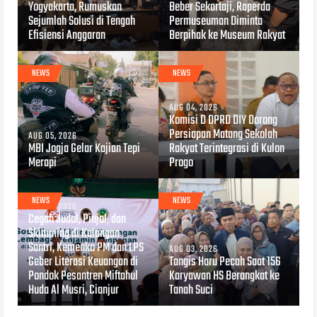
Yogyakarta, Rumuskan
Beber Sekartaji, Raperda
Sejumlah Solusi di Tengah
Permuseuman Diminta
Efisiensi Anggaran
Berpihak ke Museum Rakyat
NEWS
NEWS
AUG 04, 2026
Komisi D DPRD DIY Dorong
Persiapan Matang Sekolah
AUG 05, 2026
MBI Jogja Gelar Kajian Tepi
Rakyat Terintegrasi di Kulon
Merapi
Progo
NEWS
NEWS
AUG 04, 2026
Cegah Judol, Pinjol, dan
Skimming di Kalangan
Santri, Kemenko PM dan LPS
AUG 03, 2026
Geber Literasi Keuangan di
Tangis Haru Pecah Saat 156
Pondok Pesantren Miftahul
Karyawan HS Berangkat ke
Huda Al Musri, Cianjur
Tanah Suci