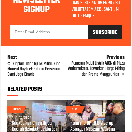
NEWSLETTER
OMNIS ISTE NATUS ERROR SIT
SIGNUP
VOLUPTATEM ACCUSANTIUM
DOLOREMQUE.
Next
Previous
Pameran Mobil Listrik AION di Plaza
Siapkan Dana Rp 56 Miliar, Sido
Ambarrukmo, Tawarkan Harga Miring
Muncul Buyback Saham Perseroan
Demi Jaga Kinerja
dan Promo Menggiurkan
RELATED POSTS
NEWS
NEWS
AUG 07, 2026
AUG 05, 2026
Kaukus Parlemen Hijau
Komisi D DPRD DIY Serap
Daerah Sepakati Deklarasi
Aspirasi Museum Wayang