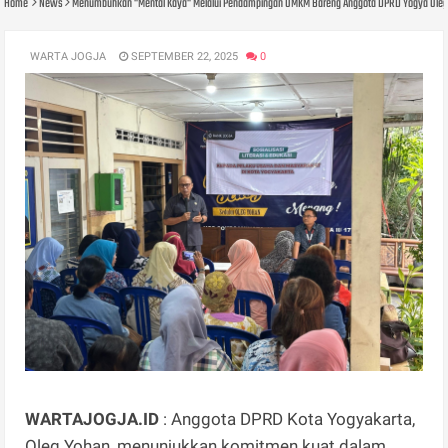
Home
News
Menumbuhkan "Mental Kaya" Melalui Pendampingan UMKM Bareng Anggota DPRD Yogya Ole
WARTA JOGJA
SEPTEMBER 22, 2025
0
WARTAJOGJA.ID
: Anggota DPRD Kota Yogyakarta,
Oleg Yohan, menunjukkan komitmen kuat dalam