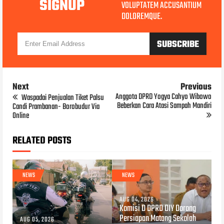
SIGNUP
VOLUPTATEM ACCUSANTIUM
DOLOREMQUE.
Next
Previous
Anggota DPRD Yogya Cahyo Wibowo
Waspadai Penjualan Tiket Palsu
Beberkan Cara Atasi Sampah Mandiri
Candi Prambanan- Borobudur Via
Online
RELATED POSTS
NEWS
NEWS
AUG 04, 2026
Komisi D DPRD DIY Dorong
Persiapan Matang Sekolah
AUG 05, 2026