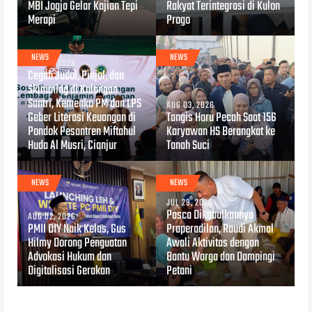
MBI Jogja Gelar Kajian Tepi
Rakyat Terintegrasi di Kulon
Merapi
Progo
NEWS
NEWS
AUG 04, 2026
Cegah Judol, Pinjol, dan
Skimming di Kalangan
Santri, Kemenko PM dan LPS
AUG 03, 2026
Geber Literasi Keuangan di
Tangis Haru Pecah Saat 156
Pondok Pesantren Miftahul
Karyawan HS Berangkat ke
Huda Al Musri, Cianjur
Tanah Suci
NEWS
NEWS
JUL 29, 2026
Pasca Dikabulkannya
AUG 02, 2026
PMII DIY Naik Kelas, Gus
Praperadilan, Raudi Akmal
Hilmy Dorong Penguatan
Awali Aktivitas dengan
Advokasi Hukum dan
Bantu Warga dan Dampingi
Digitalisasi Gerakan
Petani