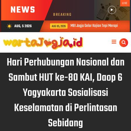
LIVE
NEWS
BREAKING
MBI Jogja Gelar Kajian Tepi Merapi
AUG, 5 2026
wb_sunny
AUG 05, 2026
AU
Hari Perhubungan Nasional dan
Sambut HUT ke-80 KAI, Daop 6
Yogyakarta Sosialisasi
Keselamatan di Perlintasan
Sebidang