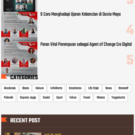
9 Cara Menghadapi Ujaran Kebencian di Dunia Maya
Peran Vital Perempuan sebagai Agent of Change Era Digital
CATEGORIES
Akademia
Bisnis
Hukum
InfoWarta
Kesehatan
Life Style
News
Otomotif
Polemik
Seputar Jogja
Sosial
Sport
Tekno
Travel
Wisata
Yogyakarta
RECENT POST