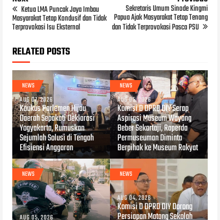
Sekretaris Umum Sinode Kingmi
Ketua LMA Puncak Jaya Imbau
Papua Ajak Masyarakat Tetap Tenang
Masyarakat Tetap Kondusif dan Tidak
Terprovokasi Isu Eksternal
dan Tidak Terprovokasi Pasca PSU
RELATED POSTS
NEWS
NEWS
AUG 07, 2026
AUG 05, 2026
Kaukus Parlemen Hijau
Komisi D DPRD DIY Serap
Daerah Sepakati Deklarasi
Aspirasi Museum Wayang
Yogyakarta, Rumuskan
Beber Sekartaji, Raperda
Sejumlah Solusi di Tengah
Permuseuman Diminta
Efisiensi Anggaran
Berpihak ke Museum Rakyat
NEWS
NEWS
AUG 04, 2026
Komisi D DPRD DIY Dorong
Persiapan Matang Sekolah
AUG 05, 2026