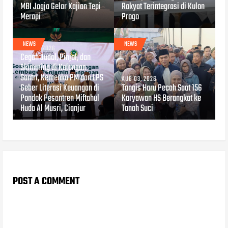
MBI Jogja Gelar Kajian Tepi
Rakyat Terintegrasi di Kulon
Merapi
Progo
NEWS
NEWS
AUG 04, 2026
Cegah Judol, Pinjol, dan
Skimming di Kalangan
Santri, Kemenko PM dan LPS
AUG 03, 2026
Geber Literasi Keuangan di
Tangis Haru Pecah Saat 156
Pondok Pesantren Miftahul
Karyawan HS Berangkat ke
Huda Al Musri, Cianjur
Tanah Suci
POST A COMMENT