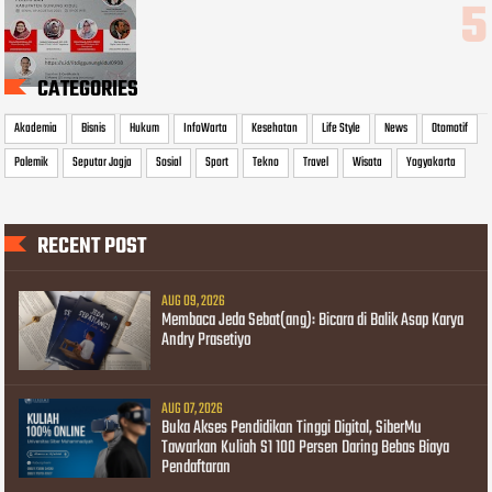
CATEGORIES
Akademia
Bisnis
Hukum
InfoWarta
Kesehatan
Life Style
News
Otomotif
Polemik
Seputar Jogja
Sosial
Sport
Tekno
Travel
Wisata
Yogyakarta
RECENT POST
AUG 09, 2026
Membaca Jeda Sebat(ang): Bicara di Balik Asap Karya
Andry Prasetiyo
AUG 07, 2026
Buka Akses Pendidikan Tinggi Digital, SiberMu
Tawarkan Kuliah S1 100 Persen Daring Bebas Biaya
Pendaftaran