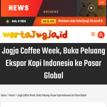
LIVE
NEWS
BREAKING
Membaca Jeda Sebat(ang): Bicara di Balik 
AUG, 9 2026
wb_sunny
AUG 09, 2026
Jogja Coffee Week, Buka Peluang
Ekspor Kopi Indonesia ke Pasar
Global
Home
News
Jogja Coffee Week, Buka Peluang Ekspor Kopi Indonesia ke Pasar Global