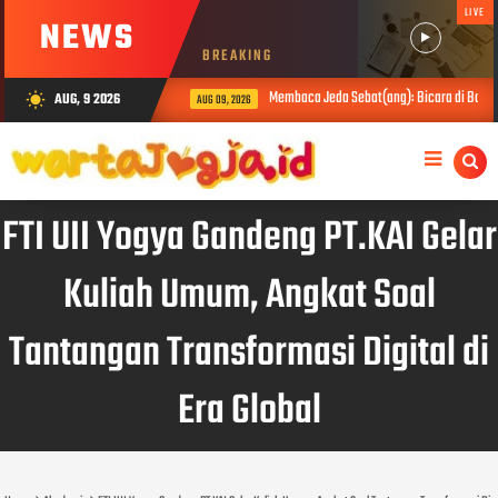
LIVE
NEWS
BREAKING
Membaca Jeda Sebat(ang): Bicara di Balik Asa
AUG, 9 2026
wb_sunny
AUG 09, 2026
FTI UII Yogya Gandeng PT.KAI Gelar
Kuliah Umum, Angkat Soal
Tantangan Transformasi Digital di
Era Global