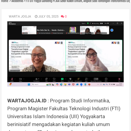
Home
Akademia
FTI UII Yogya Gandeng PT.KAI Gelar Kuliah Umum, Angkat Soal Tantangan Transformasi Digita
WARTA JOGJA
JULY 05, 2025
0
WARTAJOGJA.ID
: Program Studi Informatika,
Program Magister Fakultas Teknologi Industri (FTI)
Universitas Islam Indonesia (UII) Yogyakarta
berinisiatif mengadakan kegiatan kuliah umum