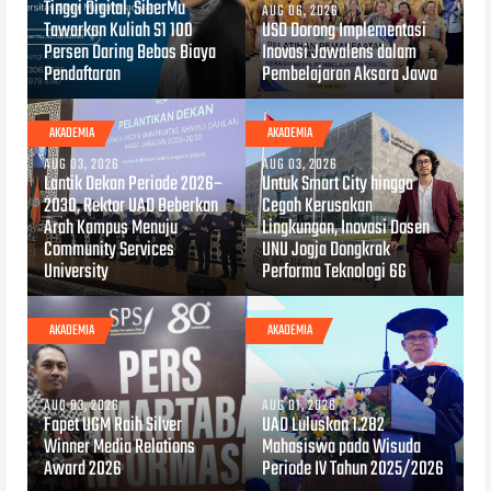
Tinggi Digital, SiberMu
AUG 06, 2026
Tawarkan Kuliah S1 100
USD Dorong Implementasi
Persen Daring Bebas Biaya
Inovasi Jawalens dalam
Pendaftaran
Pembelajaran Aksara Jawa
AKADEMIA
AKADEMIA
AUG 03, 2026
AUG 03, 2026
Lantik Dekan Periode 2026–
Untuk Smart City hingga
2030, Rektor UAD Beberkan
Cegah Kerusakan
Arah Kampus Menuju
Lingkungan, Inovasi Dosen
Community Services
UNU Jogja Dongkrak
University
Performa Teknologi 6G
AKADEMIA
AKADEMIA
AUG 03, 2026
AUG 01, 2026
Fapet UGM Raih Silver
UAD Luluskan 1.282
Winner Media Relations
Mahasiswa pada Wisuda
Award 2026
Periode IV Tahun 2025/2026