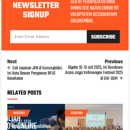
SED UT PERSPICIATIS UNDE
NEWSLETTER
OMNIS ISTE NATUS ERROR SIT
SIGNUP
VOLUPTATEM ACCUSANTIUM
DOLOREMQUE.
Next
Previous
Digelar 10-13 Juli 2025, Ini Rundown
Cek Layanan JKN di Gunungkidul,
Acara Jogja Volkswagen Festival 2025
Ini Kata Dewan Pengawas BPJS
Kesehatan
di GIK-UGM
RELATED POSTS
AKADEMIA
AKADEMIA
AUG 07, 2026
Buka Akses Pendidikan