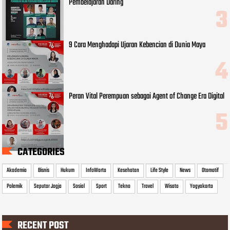
Pembelajaran Daring
9 Cara Menghadapi Ujaran Kebencian di Dunia Maya
Peran Vital Perempuan sebagai Agent of Change Era Digital
CATEGORIES
Akademia
Bisnis
Hukum
InfoWarta
Kesehatan
Life Style
News
Otomotif
Polemik
Seputar Jogja
Sosial
Sport
Tekno
Travel
Wisata
Yogyakarta
RECENT POST