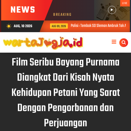
LIVE
NEWS
BREAKING
Polisi : Tembok SD Sleman Ambruk Tak Ada F
AUG, 10 2026
wb_sunny
AUG 09, 2026
Film Seribu Bayang Purnama
Diangkat Dari Kisah Nyata
Kehidupan Petani Yang Sarat
Dengan Pengorbanan dan
Perjuangan