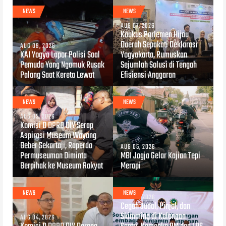
NEWS
NEWS
AUG 07, 2026
Kaukus Parlemen Hijau
Daerah Sepakati Deklarasi
AUG 09, 2026
KAI Yogya Lapor Polisi Soal
Yogyakarta, Rumuskan
Pemuda Yang Ngamuk Rusak
Sejumlah Solusi di Tengah
Palang Saat Kereta Lewat
Efisiensi Anggaran
NEWS
NEWS
AUG 05, 2026
Komisi D DPRD DIY Serap
Aspirasi Museum Wayang
Beber Sekartaji, Raperda
AUG 05, 2026
Permuseuman Diminta
MBI Jogja Gelar Kajian Tepi
Berpihak ke Museum Rakyat
Merapi
NEWS
NEWS
AUG 04, 2026
Cegah Judol, Pinjol, dan
Skimming di Kalangan
AUG 04, 2026