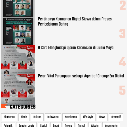
Pentingnya Keamanan Digital Siswa dalam Proses
Pembelajaran Daring
9 Cara Menghadapi Ujaran Kebencian di Dunia Maya
Peran Vital Perempuan sebagai Agent of Change Era Digital
CATEGORIES
Akademia
Bisnis
Hukum
InfoWarta
Kesehatan
Life Style
News
Otomotif
Polemik
Seputar Jogja
Sosial
Sport
Tekno
Travel
Wisata
Yogyakarta