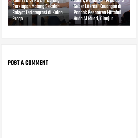
Komisi D DPRD DIY Dorong
Santri, Kemenko PM dan LPS
Persiapan Matang Sekolah
Geber Literasi Keuangan di
Rakyat Terintegrasi di Kulon
Pondok Pesantren Miftahul
Progo
Huda Al Musri, Cianjur
POST A COMMENT