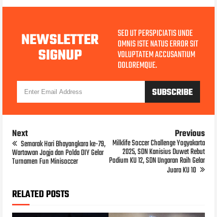
SED UT PERSPICIATIS UNDE
NEWSLETTER
OMNIS ISTE NATUS ERROR SIT
SIGNUP
VOLUPTATEM ACCUSANTIUM
DOLOREMQUE.
Next
Previous
Milklife Soccer Challenge Yogyakarta
Semarak Hari Bhayangkara ke-79,
2025, SDN Kanisius Duwet Rebut
Wartawan Jogja dan Polda DIY Gelar
Podium KU 12, SDN Ungaran Raih Gelar
Turnamen Fun Minisoccer
Juara KU 10
RELATED POSTS