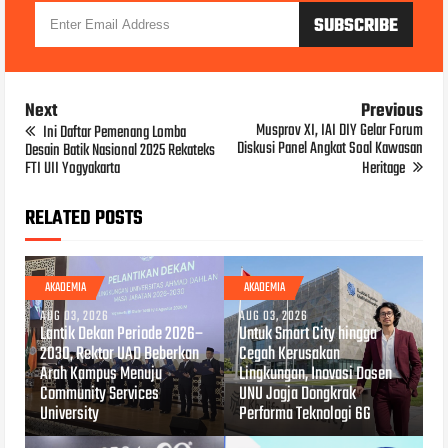
Next
Previous
Musprov XI, IAI DIY Gelar Forum
Ini Daftar Pemenang Lomba
Diskusi Panel Angkat Soal Kawasan
Desain Batik Nasional 2025 Rekateks
FTI UII Yogyakarta
Heritage
RELATED POSTS
AKADEMIA
AKADEMIA
AUG 03, 2026
AUG 03, 2026
Lantik Dekan Periode 2026–
Untuk Smart City hingga
2030, Rektor UAD Beberkan
Cegah Kerusakan
Arah Kampus Menuju
Lingkungan, Inovasi Dosen
Community Services
UNU Jogja Dongkrak
University
Performa Teknologi 6G