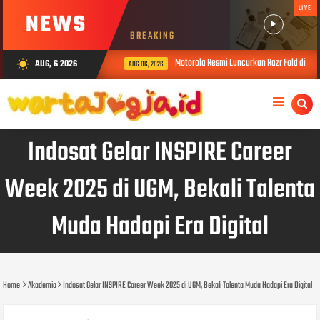
LIVE
NEWS
BREAKING
c Relations Top Leader 2026
Motorola Resmi Luncurkan Razr Fold di Yog
AUG, 6 2026
wb_sunny
AUG 06, 2026
Indosat Gelar INSPIRE Career
Week 2025 di UGM, Bekali Talenta
Muda Hadapi Era Digital
Home
Akademia
Indosat Gelar INSPIRE Career Week 2025 di UGM, Bekali Talenta Muda Hadapi Era Digital