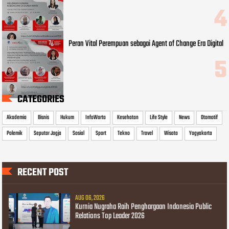
Peran Vital Perempuan sebagai Agent of Change Era Digital
CATEGORIES
Akademia
Bisnis
Hukum
InfoWarta
Kesehatan
Life Style
News
Otomotif
Polemik
Seputar Jogja
Sosial
Sport
Tekno
Travel
Wisata
Yogyakarta
RECENT POST
AUG 06, 2026
Kurnia Nugraha Raih Penghargaan Indonesia Public
Relations Top Leader 2026