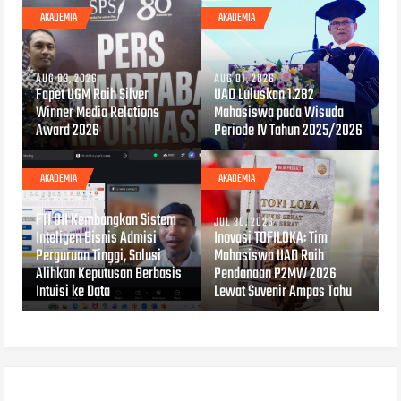
AKADEMIA
AKADEMIA
AUG 03, 2026
AUG 01, 2026
Fapet UGM Raih Silver
UAD Luluskan 1.282
Winner Media Relations
Mahasiswa pada Wisuda
Award 2026
Periode IV Tahun 2025/2026
AKADEMIA
AKADEMIA
JUL 30, 2026
FTI UII Kembangkan Sistem
JUL 30, 2026
Inteligen Bisnis Admisi
Inovasi TOFILOKA: Tim
Perguruan Tinggi, Solusi
Mahasiswa UAD Raih
Alihkan Keputusan Berbasis
Pendanaan P2MW 2026
Intuisi ke Data
Lewat Suvenir Ampas Tahu