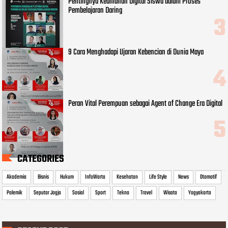
Pentingnya Keamanan Digital Siswa dalam Proses
Pembelajaran Daring
9 Cara Menghadapi Ujaran Kebencian di Dunia Maya
Peran Vital Perempuan sebagai Agent of Change Era Digital
CATEGORIES
Akademia
Bisnis
Hukum
InfoWarta
Kesehatan
Life Style
News
Otomotif
Polemik
Seputar Jogja
Sosial
Sport
Tekno
Travel
Wisata
Yogyakarta