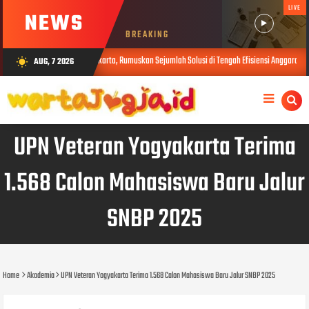
LIVE
NEWS
BREAKING
i Deklarasi Yogyakarta, Rumuskan Sejumlah Solusi di Tengah Efisiensi Anggaran
AUG, 7 2026
wb_sunny
AUG 
UPN Veteran Yogyakarta Terima
1.568 Calon Mahasiswa Baru Jalur
SNBP 2025
Home
Akademia
UPN Veteran Yogyakarta Terima 1.568 Calon Mahasiswa Baru Jalur SNBP 2025