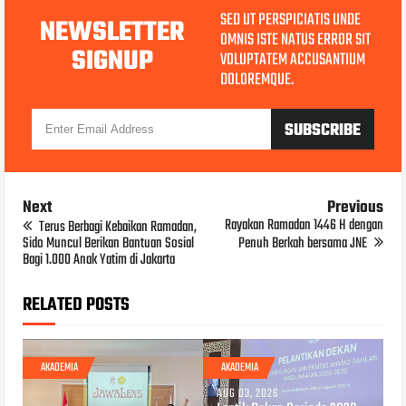
SED UT PERSPICIATIS UNDE
NEWSLETTER
OMNIS ISTE NATUS ERROR SIT
SIGNUP
VOLUPTATEM ACCUSANTIUM
DOLOREMQUE.
Next
Previous
Rayakan Ramadan 1446 H dengan
Terus Berbagi Kebaikan Ramadan,
Sido Muncul Berikan Bantuan Sosial
Penuh Berkah bersama JNE
Bagi 1.000 Anak Yatim di Jakarta
RELATED POSTS
AKADEMIA
AKADEMIA
AUG 03, 2026