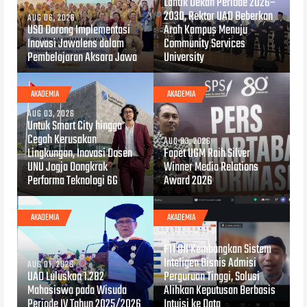
Lantik Dekan Periode 2026–
2030, Rektor UAD Beberkan
AUG 06, 2026
USD Dorong Implementasi
Arah Kampus Menuju
Inovasi Jawalens dalam
Community Services
Pembelajaran Aksara Jawa
University
AKADEMIA
AKADEMIA
AUG 03, 2026
Untuk Smart City hingga
Cegah Kerusakan
AUG 03, 2026
Lingkungan, Inovasi Dosen
Fapet UGM Raih Silver
UNU Jogja Dongkrak
Winner Media Relations
Performa Teknologi 6G
Award 2026
AKADEMIA
AKADEMIA
JUL 30, 2026
FTI UII Kembangkan Sistem
Inteligen Bisnis Admisi
AUG 01, 2026
UAD Luluskan 1.282
Perguruan Tinggi, Solusi
Mahasiswa pada Wisuda
Alihkan Keputusan Berbasis
Periode IV Tahun 2025/2026
Intuisi ke Data