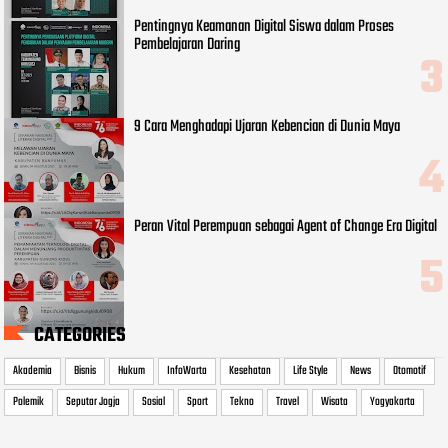
Pentingnya Keamanan Digital Siswa dalam Proses
Pembelajaran Daring
9 Cara Menghadapi Ujaran Kebencian di Dunia Maya
Peran Vital Perempuan sebagai Agent of Change Era Digital
CATEGORIES
Akademia
Bisnis
Hukum
InfoWarta
Kesehatan
Life Style
News
Otomotif
Polemik
Seputar Jogja
Sosial
Sport
Tekno
Travel
Wisata
Yogyakarta