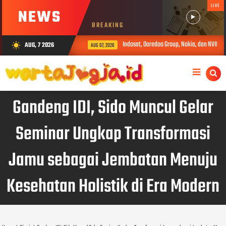
LIVE
NEWS
BREAKING
Indosat, Ooredoo Group, Nokia, dan NVIDIA L
AUG, 7 2026
wb_sunny
AUG 07, 2026
Gandeng IDI, Sido Muncul Gelar
Seminar Ungkap Transformasi
Jamu sebagai Jembatan Menuju
Kesehatan Holistik di Era Modern