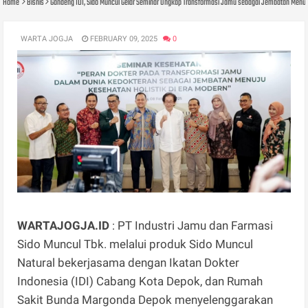
Home
Bisnis
Gandeng IDI, Sido Muncul Gelar Seminar Ungkap Transformasi Jamu sebagai Jembatan Menuju
WARTA JOGJA
FEBRUARY 09, 2025
0
WARTAJOGJA.ID
: PT Industri Jamu dan Farmasi
Sido Muncul Tbk. melalui produk Sido Muncul
Natural bekerjasama dengan Ikatan Dokter
Indonesia (IDI) Cabang Kota Depok, dan Rumah
Sakit Bunda Margonda Depok menyelenggarakan