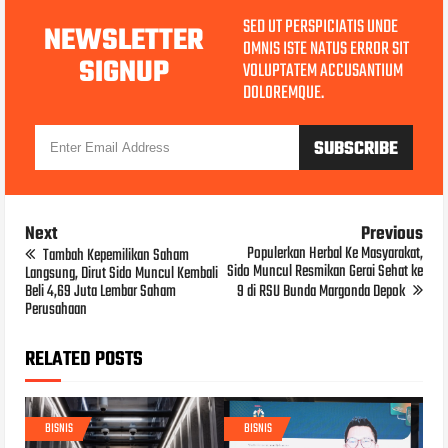
SED UT PERSPICIATIS UNDE
NEWSLETTER
OMNIS ISTE NATUS ERROR SIT
SIGNUP
VOLUPTATEM ACCUSANTIUM
DOLOREMQUE.
Next
Previous
Populerkan Herbal Ke Masyarakat,
Tambah Kepemilikan Saham
Sido Muncul Resmikan Gerai Sehat ke
Langsung, Dirut Sido Muncul Kembali
Beli 4,69 Juta Lembar Saham
9 di RSU Bunda Margonda Depok
Perusahaan
RELATED POSTS
BISNIS
BISNIS