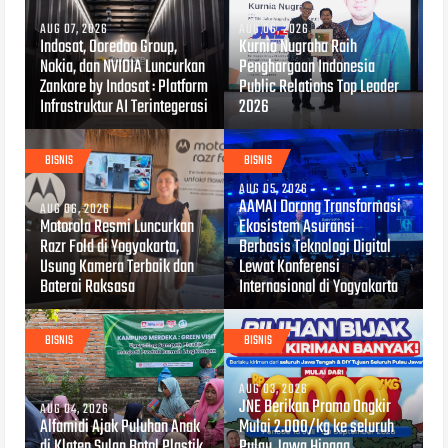
AUG 07, 2026
AUG 06, 2026
Indosat, Ooredoo Group,
Kurnia Nugraha Raih
Nokia, dan NVIDIA Luncurkan
Penghargaan Indonesia
Zankore by Indosat : Platform
Public Relations Top Leader
Infrastruktur AI Terintegerasi
2026
BISNIS
BISNIS
AUG 05, 2026
AAMAI Dorong Transformasi
AUG 06, 2026
Motorola Resmi Luncurkan
Ekosistem Asuransi
Razr Fold di Yogyakarta,
Berbasis Teknologi Digital
Usung Kamera Terbaik dan
Lewat Konferensi
Baterai Raksasa
Internasional di Yogyakarta
BISNIS
BISNIS
AUG 03, 2026
JNE Berikan Promo Ongkir
AUG 04, 2026
Alfamidi Ajak Puluhan Anak
Mulai 2.000/kg ke seluruh
di Klaten Sulap Botol Plastik
Pulau Jawa Hingga